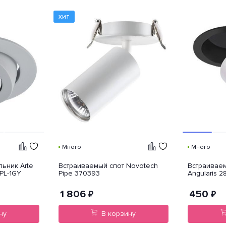
ХИТ
Много
Много
ьник Arte
Встраиваемый спот Novotech
Встраиваем
PL-1GY
Pipe 370393
Angularis 2
1 806
450
₽
₽
ну
В корзину