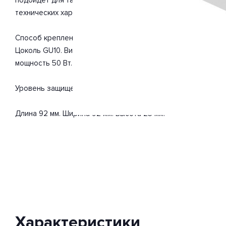
технических характеристик мощности хватит для освещения
Способ крепления: встраиваемый. Дизайн и форма плафо
Цоколь GU10. Вид ламп: светодиодная. Количество ламп 1 
мощность 50 Вт. Напряжение 220 Вольт.
Уровень защищенности от влаги и пыли IP20. Расширенная г
Длина 92 мм. Ширина 92 мм. Высота 25 мм.
Характеристики