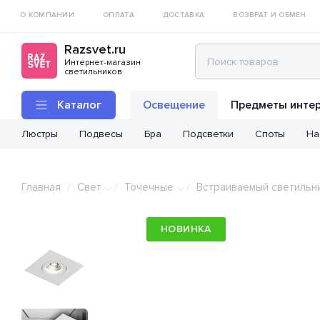
О КОМПАНИИ
ОПЛАТА
ДОСТАВКА
ВОЗВРАТ И ОБМЕН
Razsvet.ru
Интернет-магазин
светильников
Каталог
Освещение
Предметы инте
Люстры
Подвесы
Бра
Подсветки
Споты
На
Главная
Свет
Точечные
Встраиваемый светильн
/
/
/
НОВИНКА