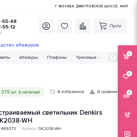
Г. МОСКВА, ДМИТРОВСКОЕ ШОССЕ, 46К1
5-55-48
Пусто
0-55-12
К
дство абажуров
0
лампы
Абажуры
Плафоны
Трековые системы
Лампо
0
379 шт. в наличии
В избранное
В сравнение
0
страиваемый светильник Denkirs
K2038-WH
489373
Артикул:
DK2038-WH