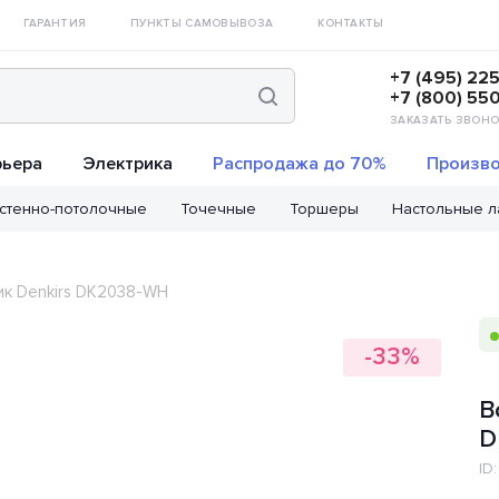
ГАРАНТИЯ
ПУНКТЫ САМОВЫВОЗА
КОНТАКТЫ
+7 (495) 22
+7 (800) 55
ЗАКАЗАТЬ ЗВОНО
рьера
Электрика
Распродажа до 70%
Произво
стенно-потолочные
Точечные
Торшеры
Настольные 
ик Denkirs DK2038-WH
-33%
В
D
ID: