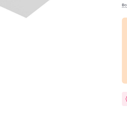
Вс
 1 м2.
на прямоугольный. Направление плафонов изменяемое.
шт. Мощность одной лампы составляет 50 Вт. Общая
арантия на товар 3 года.