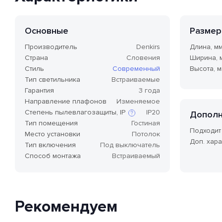
Основные
Разме
Производитель
Denkirs
Длина, м
Страна
Словения
Ширина, 
Стиль
Современный
Высота, 
Тип светильника
Встраиваемые
Гарантия
3 года
Направление плафонов
Изменяемое
Степень пылевлагозащиты, IP
IP20
Дополн
Тип помещения
Гостиная
Подходит
Место установки
Потолок
Доп. хара
Степень защиты по стандарту IP,
Тип включения
Под выключатель
или степень защиты оболочки
Способ монтажа
Встраиваемый
по классификации Ingress
Protection Code (дословно —
«код защиты от
проникновения»), — это
международный стандарт
классификации способов
Рекомендуем
защиты внешней оболочки
устройства от попадания внутрь
нежелательных объектов и