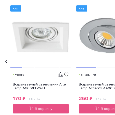
доступа к незащищенным
частям девайса.
ХИТ
ХИТ
Много
В наличии
Встраиваемый светильник Arte
Встраиваемый светил
Lamp A6661PL-1WH
Lamp Accento A4009
170
260
₽
₽
1 020
1 170
₽
₽
В корзину
В корзи