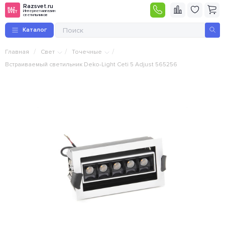
Razsvet.ru
Интернет-магазин
светильников
Каталог
/
/
/
Главная
Свет
Точечные
Встраиваемый светильник Deko-Light Ceti 5 Adjust 565256