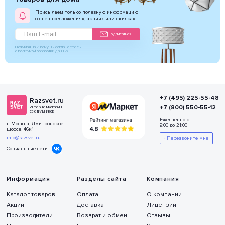
Присылаем только полезную информацию
о спецпредложениях, акциях или скидках
Подписаться
Нажимая на кнопку Вы соглашаетесь
с политикой обработки данных
+7 (495) 225-55-48
Razsvet.ru
+7 (800) 550-55-12
Интернет-магазин
светильников
Ежедневно с
г. Москва, Дмитровское
9:00 до 21:00
шоссе, 46к1
info@razsvet.ru
Перезвоните мне
Социальные сети:
Информация
Разделы сайта
Компания
Каталог товаров
Оплата
О компании
Акции
Доставка
Лицензии
Производители
Возврат и обмен
Отзывы