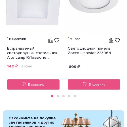
В наличии
Много
Встраиваемый
Светодиодная панель
светодиодный светильник
Zocco Lightstar 223064
Arte Lamp Riflessione
A7408PL-1WH
140
₽
₽
699
₽
2 050
В корзину
В корзину
Сэкономьте на покупке
светильников и других
товаров для дома