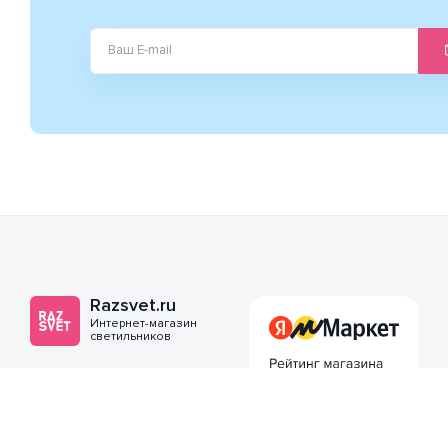
Razsvet.ru
Интернет-магазин
светильников
г. Москва, Дмитровское
шоссе, 46к1
info@razsvet.ru
Социальные сети: