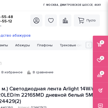
Г. МОСКВА, ДМИТРОВСКОЕ ШОССЕ, 46К1
5-55-48
Пусто
0-55-12
К
дство абажуров
0
лампы
Абажуры
Плафоны
Трековые системы
Лампо
0
)
В избранное
В сравнение
0
5 м.) Светодиодная лента Arlight 14W/m
20LED/m 2216SMD дневной белый 5M
24429(2)
440250
Артикул:
024429(2)