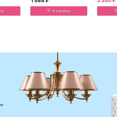
3 250
1 544
₽
₽
ну
В корзину
ию
х