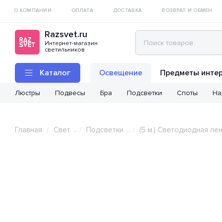
О КОМПАНИИ
ОПЛАТА
ДОСТАВКА
ВОЗВРАТ И ОБМЕН
Razsvet.ru
Интернет-магазин
светильников
Каталог
Освещение
Предметы инте
Люстры
Подвесы
Бра
Подсветки
Споты
На
Главная
Свет
Подсветки
(5 м.) Светодиодная ле
/
/
/