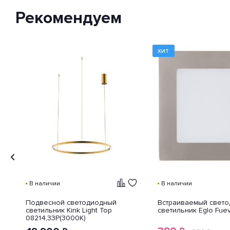
нежелательных объектов и
Рекомендуем
доступа к незащищенным
частям девайса.
ХИТ
В наличии
В наличии
Подвесной светодиодный
Встраиваемый свет
светильник Kink Light Тор
светильник Eglo Fue
08214,33P(3000K)