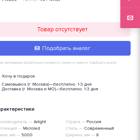
Товар отсутствует
Подобрать аналог
и менеджеры обязательно свяжутся с вами и помогут подобрать аналог
Хочу в подарок
Самовывоз (г. Москва)
—
бесплатно, 1-3 дня
Доставка (г. Москва и МО)
—
бесплатно, 1-3 дня
арактеристики
оизводитель
—
Arlight
Страна
—
Россия
ллекция
—
Microled
Стиль
—
Современный
ина, мм
—
5000
Ширина, мм
—
8