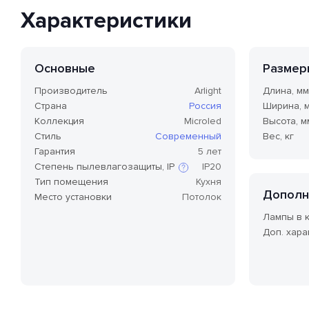
Характеристики
Основные
Размер
Производитель
Arlight
Длина, мм
Страна
Россия
Ширина, 
Коллекция
Microled
Высота, м
Стиль
Современный
Вес, кг
Гарантия
5 лет
Степень пылевлагозащиты, IP
IP20
Тип помещения
Кухня
Дополн
Место установки
Потолок
Степень защиты по стандарту IP,
Лампы в 
или степень защиты оболочки
по классификации Ingress
Доп. хара
Protection Code (дословно —
«код защиты от
проникновения»), — это
международный стандарт
классификации способов
защиты внешней оболочки
устройства от попадания внутрь