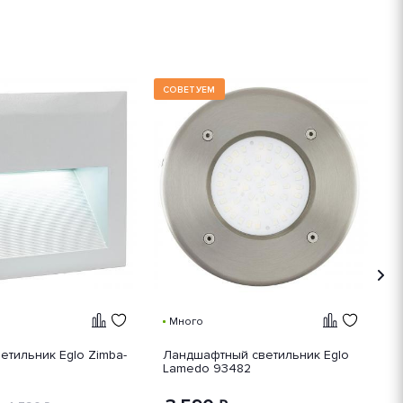
СОВЕТУЕМ
Много
етильник Eglo Zimba-
Ландшафтный светильник Eglo
W
Lamedo 93482
б