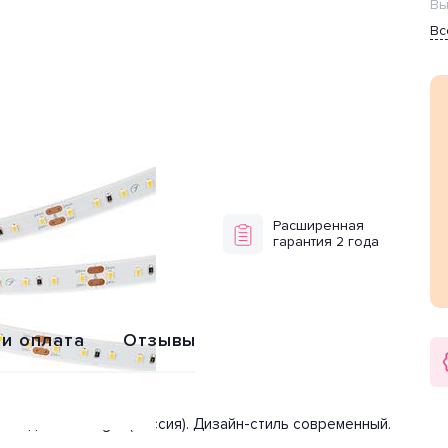
Вы
Вс
Обмен или
Расширенная
возврат
гарантия 2 года
 и оплата
Отзывы
зводителя Arlight (Россия). Дизайн-стиль современный.