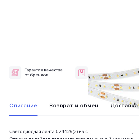
Гарантия качества
Доставка по
от брендов
всей России
Описание
Возврат и обмен
Доставка
Светодиодная лента 024429(2) из серии «Microled» от прои