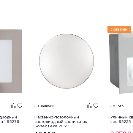
СОВЕТУЕМ
В наличии
Много
одиодный
Настенно-потолочный
Уличный св
va 1 95276
светодиодный светильник
Led 95235
Sonex Leka 2051/DL