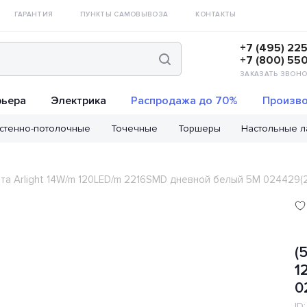
ГАРАНТИЯ
ПУНКТЫ САМОВЫВОЗА
КОНТАКТЫ
+7 (495) 22
+7 (800) 55
ЗАКАЗАТЬ ЗВОНО
рьера
Электрика
Распродажа до 70%
Произво
стенно-потолочные
Точечные
Торшеры
Настольные 
нта Arlight 14W/m 120LED/m 2216SMD дневной белый 5M 024429(2
(
1
0
ID: