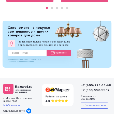
Сэкономьте на покупке
светильников и других
товаров для дома
Присылаем только полезную информацию
о спецпредложениях, акциях или скидках
Подписаться
Нажимая на кнопку Вы соглашаетесь
с политикой обработки данных
+7 (495) 225-55-48
Razsvet.ru
+7 (800) 550-55-12
Интернет-магазин
светильников
Ежедневно с
г. Москва, Дмитровское
9:00 до 21:00
шоссе, 46к1
info@razsvet.ru
Перезвоните мне
Социальные сети: