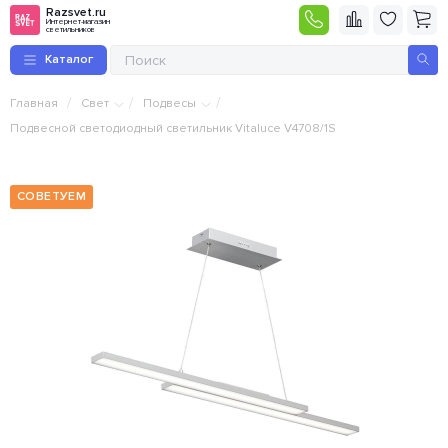
Razsvet.ru
Интернет-магазин
светильников
Каталог
/
/
/
Главная
Свет
Подвесы
Подвесной светодиодный светильник Vitaluce V4708/1S
СОВЕТУЕМ