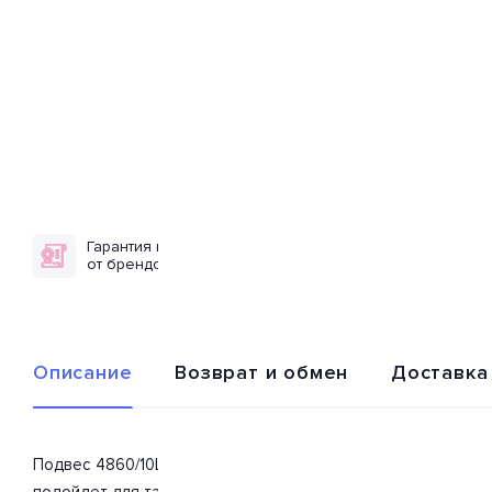
Гарантия качества
Доставка по
от брендов
всей России
Описание
Возврат и обмен
Доставка
Подвес 4860/10LA из серии «L-Vision» от производителя Od
подойдет для такого типа помещений, как прихожая, кухня