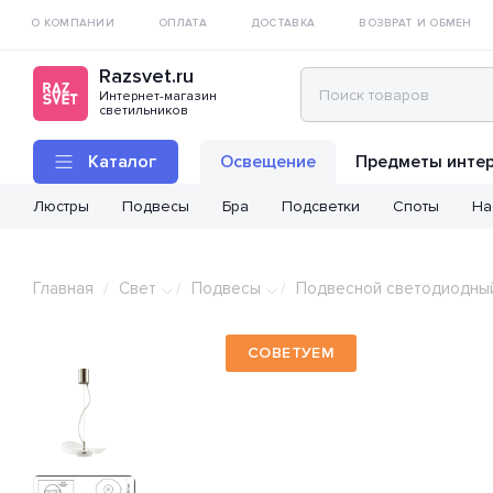
О КОМПАНИИ
ОПЛАТА
ДОСТАВКА
ВОЗВРАТ И ОБМЕН
Razsvet.ru
Интернет-магазин
светильников
Каталог
Освещение
Предметы инте
Люстры
Подвесы
Бра
Подсветки
Споты
На
Главная
Свет
Подвесы
Подвесной светодиодный 
/
/
/
СОВЕТУЕМ