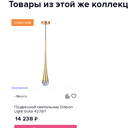
проникновения»), — это
Товары из этой же коллек
международный стандарт
классификации способов
защиты внешней оболочки
устройства от попадания внутрь
нежелательных объектов и
СОВЕТУЕМ
доступа к незащищенным
частям девайса.
Много
Подвесной светильник Odeon
Light Gota 4278/1
14 238
₽