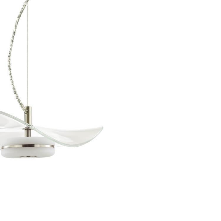
истик мощности хватит для освещения 6 м2.
вниз. Цоколь LED. Вид ламп: светодиодная. Мощность
 Поток света 327 Люмен.
арантия на товар 2,5 года.
ию. Детали, необходимые для сборки товара. Лампочки
транспортными службами или маркетплейсом добавляются
дений при транспортировке - усиление картоном,