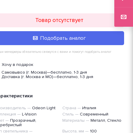
Товар отсутствует
Подобрать аналог
и менеджеры обязательно свяжутся с вами и помогут подобрать аналог
Хочу в подарок
Самовывоз (г. Москва)
—
бесплатно, 1-3 дня
Доставка (г. Москва и МО)
—
бесплатно, 1-3 дня
арактеристики
оизводитель
—
Odeon Light
Страна
—
Италия
ллекция
—
L-Vision
Стиль
—
Современный
ет
—
Прозрачный,
Материалы
—
Металл, Стекло
ребристый
п светильника
—
Высота, мм
—
100