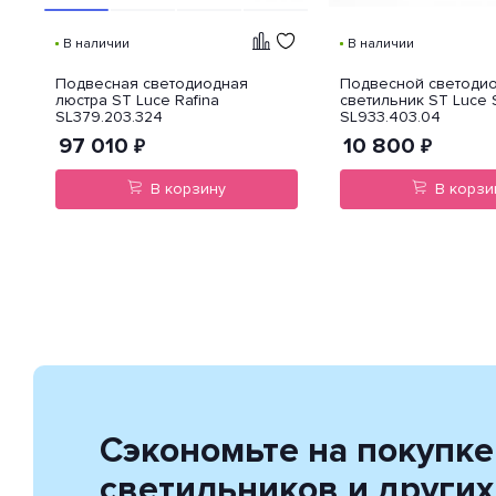
В наличии
В наличии
Подвесная светодиодная
Подвесной светоди
люстра ST Luce Rafina
светильник ST Luce
SL379.203.324
SL933.403.04
97 010
10 800
₽
₽
В корзину
В корзи
Сэкономьте на покупке
светильников и других