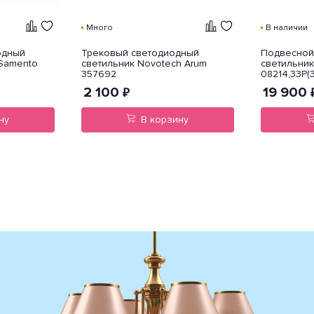
Много
В наличии
одный
Трековый светодиодный
Подвесной
 Samento
светильник Novotech Arum
светильник 
357692
08214,33P(
2 100
19 900
₽
ну
В корзину