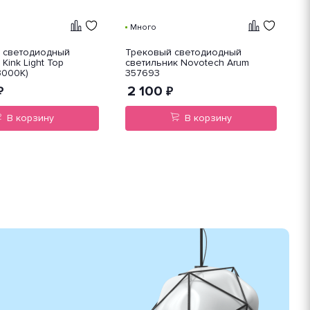
Много
 светодиодный
Трековый светодиодный
П
Kink Light Тор
светильник Novotech Arum
с
3000K)
357693
4
2 100
₽
₽
В корзину
В корзину