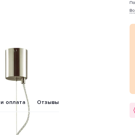
По
Вс
Обмен или
Расширенная
возврат
гарантия 2 года
 и оплата
Отзывы
eon Light (Италия). Дизайн-стиль современный. Отлично
. Цвет товара прозрачный, серебристый. Используемые