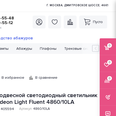
Г. МОСКВА, ДМИТРОВСКОЕ ШОССЕ, 46К1
5-55-48
Пусто
0-55-12
К
дство абажуров
0
лампы
Абажуры
Плафоны
Трековые системы
Лампо
0
В избранное
В сравнение
0
одвесной светодиодный светильник
deon Light Fluent 4860/10LA
405594
Артикул:
4860/10LA