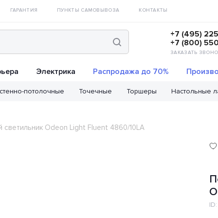
ГАРАНТИЯ
ПУНКТЫ САМОВЫВОЗА
КОНТАКТЫ
+7 (495) 22
+7 (800) 55
ЗАКАЗАТЬ ЗВОНО
рьера
Электрика
Распродажа до 70%
Произво
стенно-потолочные
Точечные
Торшеры
Настольные 
светильник Odeon Light Fluent 4860/10LA
П
O
ID: