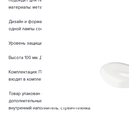
материалы: металл, стекло. С учетом технических характер
Дизайн и форма плафона округлый. Направление плафонов 
одной лампы составляет 10 Вт. Напряжение 220-240 Вольт.
Уровень защищенности от влаги и пыли IP20. Расширенная г
Высота 100 мм. Диаметр 290 мм. Вес товара 1.6 кг.
Комплектация: Подвес. Инструкция по сборке/использован
входят в комплект.
Товар упакован в картонную коробку. В случае доставки 
дополнительные элементы упаковки для защиты от повреж
внутренний наполнитель, стрейч-пленка.