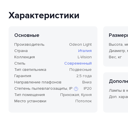
Характеристики
Основные
Размер
Производитель
Odeon Light
Высота, м
Страна
Италия
Диаметр,
Коллекция
L-Vision
Вес, кг
Стиль
Современный
Тип светильника
Подвесные
Гарантия
2,5 года
Дополн
Направление плафонов
Вниз
Степень пылевлагозащиты, IP
IP20
Лампы в 
Тип помещения
Прихожая, Кухня
Доп. хара
Место установки
Потолок
Степень защиты по стандарту IP,
или степень защиты оболочки
по классификации Ingress
Protection Code (дословно —
«код защиты от