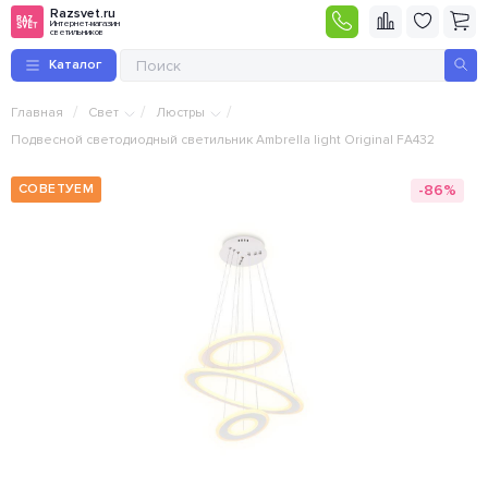
Razsvet.ru
Интернет-магазин
светильников
Каталог
/
/
/
Главная
Свет
Люстры
Подвесной светодиодный светильник Ambrella light Original FA432
-86%
СОВЕТУЕМ