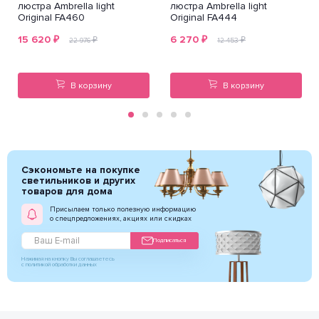
люстра Ambrella light
люстра Ambrella light
Original FA460
Original FA444
15 620
₽
6 270
₽
₽
₽
22 976
12 453
В корзину
В корзину
Сэкономьте на покупке
светильников и других
товаров для дома
Присылаем только полезную информацию
о спецпредложениях, акциях или скидках
Подписаться
Нажимая на кнопку Вы соглашаетесь
с политикой обработки данных