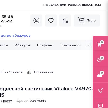
Г. МОСКВА, ДМИТРОВСКОЕ ШОССЕ, 46К1
5-55-48
Пусто
0-55-12
К
дство абажуров
0
лампы
Абажуры
Плафоны
Трековые системы
Лампо
0
В избранное
В сравнение
0
одвесной светильник Vitaluce V4970-
1S
416637
Артикул:
V4970-1/1S