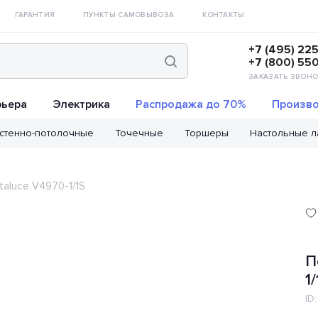
ГАРАНТИЯ
ПУНКТЫ САМОВЫВОЗА
КОНТАКТЫ
+7 (495) 22
+7 (800) 55
ЗАКАЗАТЬ ЗВОНО
рьера
Электрика
Распродажа до 70%
Произво
стенно-потолочные
Точечные
Торшеры
Настольные 
taluce V4970-1/1S
П
1/
ID: