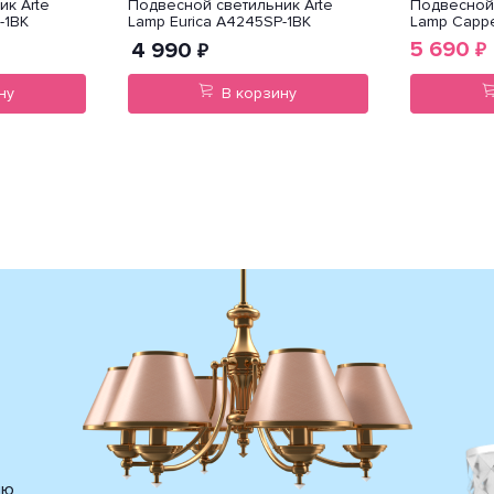
ик Arte
Подвесной светильник Arte
Подвесной 
-1BK
Lamp Eurica A4245SP-1BK
Lamp Cappe
5 690
4 990
₽
₽
ну
В корзину
ию