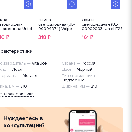
мпа
Лампа
Лампа
Ла
етодиодная
светодиодная (UL-
светодиодная (UL-
св
ламентная Uniel
00004874) Volpe
00002003) Uniel E27
фи
7 5W 3000K
E27 16W 4000K
8W 6500K матовая
LB-
40
318
161
2
₽
₽
₽
озрачная LED-
матовая LED-G95-
LED-A60
5-
16W/4000K/E27/FR/NR
8W/DW/E27/FR
/WW/E27/CL/MB
PLP01WH
M10TR
арактеристики
оизводитель
—
Vitaluce
Страна
—
Россия
иль
—
Лофт
Цвет
—
Черный
териалы
—
Металл
Тип светильника
—
Подвесные
ина, мм
—
210
Ширина, мм
—
210
е характеристики
Нуждаетесь в
консультации?