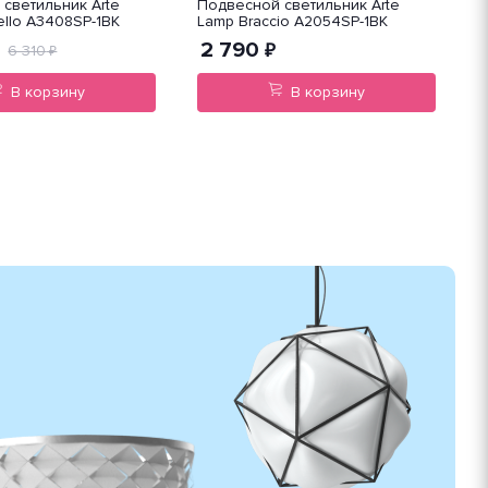
светильник Arte
Подвесной светильник Arte
П
llo A3408SP-1BK
Lamp Braccio A2054SP-1BK
L
1
2 790
₽
6 310
₽
В корзину
В корзину