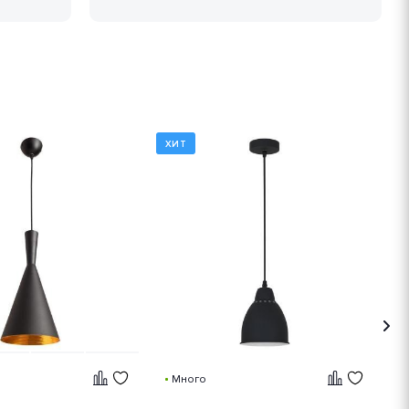
ХИТ
Х
Много