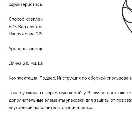
характеристик мощности хватит для освещения 2.2 м2.
Способ крепления: монтажная пластина. Дизайн и форма п
E27. Вид ламп: накаливания. Количество ламп 1 шт. Мощнос
Напряжение 220-240 Вольт.
Уровень защищенности от влаги и пыли IP20. Расширенная г
Длина 210 мм. Ширина 210 мм. Высота 1280 мм. Диаметр 210 м
Комплектация: Подвес. Инструкция по сборке/использован
Товар упакован в картонную коробку. В случае доставки 
дополнительные элементы упаковки для защиты от повреж
внутренний наполнитель, стрейч-пленка.