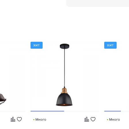
ХИТ
ХИТ
Много
Много