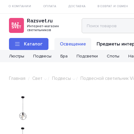
О КОМПАНИИ
ОПЛАТА
ДОСТАВКА
ВОЗВРАТ И ОБМЕН
Razsvet.ru
Интернет-магазин
светильников
Каталог
Освещение
Предметы инте
Люстры
Подвесы
Бра
Подсветки
Споты
На
Главная
Свет
Подвесы
Подвесной светильник Vi
/
/
/