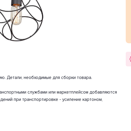
лафона округлый. Направление плафонов вниз. Цоколь
ть одной лампы составляет 40 Вт. Общая мощность 40 Вт.
арантия на товар 5 лет.
м. Вес товара 0.62 кг.
ию. Детали, необходимые для сборки товара.
транспортными службами или маркетплейсом добавляются
дений при транспортировке - усиление картоном,