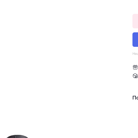
Наш
П