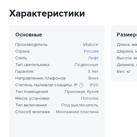
Характеристики
Основные
Размер
Производитель
Vitaluce
Длина, м
Страна
Россия
Ширина, 
Стиль
Лофт
Высота, м
Тип светильника
Подвесные
Диаметр,
Гарантия
5 лет
Вес, кг
Направление плафонов
Вниз
Степень пылевлагозащиты, IP
IP20
Тип помещения
Прихожая, Кухня
Место установки
Потолок
Степень защиты по стандарту IP,
Тип включения
Под выключатель
или степень защиты оболочки
Способ монтажа
Монтажная пластина
по классификации Ingress
Protection Code (дословно —
«код защиты от
проникновения»), — это
международный стандарт