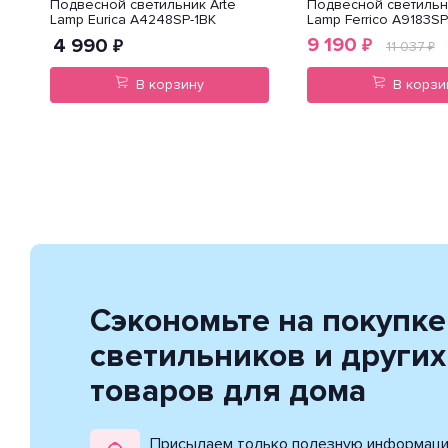
Подвесной светильник Arte
Подвесной светильн
Lamp Eurica A4248SP-1BK
Lamp Ferrico A9183SP
9 190
4 990
₽
₽
11 037
₽
В корзину
В корзи
Сэкономьте на покупке
светильников и других
товаров для дома
Присылаем только полезную информац