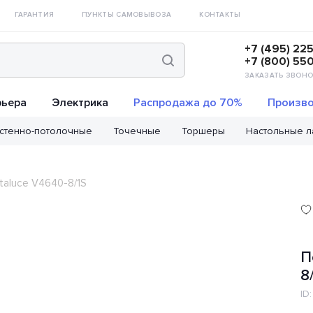
ГАРАНТИЯ
ПУНКТЫ САМОВЫВОЗА
КОНТАКТЫ
+7 (495) 22
+7 (800) 55
ЗАКАЗАТЬ ЗВОНО
рьера
Электрика
Распродажа до 70%
Произво
стенно-потолочные
Точечные
Торшеры
Настольные 
taluce V4640-8/1S
П
8
ID: