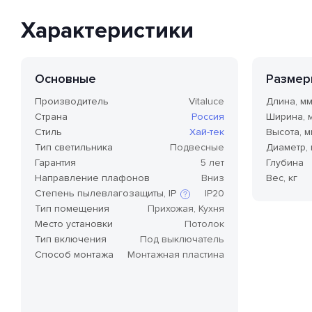
Характеристики
Основные
Размер
Производитель
Vitaluce
Длина, м
Страна
Россия
Ширина, 
Стиль
Хай-тек
Высота, м
Тип светильника
Подвесные
Диаметр,
Гарантия
5 лет
Глубина
Направление плафонов
Вниз
Вес, кг
Степень пылевлагозащиты, IP
IP20
Тип помещения
Прихожая, Кухня
Место установки
Потолок
Степень защиты по стандарту IP,
Тип включения
Под выключатель
или степень защиты оболочки
Способ монтажа
Монтажная пластина
по классификации Ingress
Protection Code (дословно —
«код защиты от
проникновения»), — это
международный стандарт