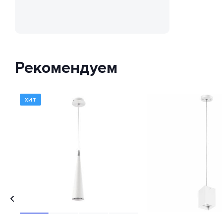
классификации способов
защиты внешней оболочки
устройства от попадания внутрь
нежелательных объектов и
доступа к незащищенным
частям девайса.
Рекомендуем
ХИТ