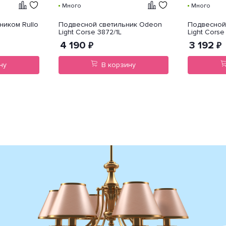
Много
Много
ником Rullo
Подвесной светильник Odeon
Подвесной
Light Corse 3872/1L
Light Corse
4 190
3 192
₽
₽
ну
В корзину