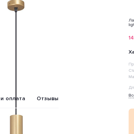
ампа
Лампа
Лампа
Ла
ветодиодная Feron
светодиодная Feron
светодиодная Feron
li
B-960 38193
LB-1607 38178
LB-1608 48959
16
202
187
1
₽
₽
₽
Х
Пр
Обмен или
Расширенная
возврат
гарантия 2 года
Ст
Ма
Дл
Вс
 и оплата
Отзывы
зайн-стиль хай-тек. Отлично подойдет для такого типа
 Используемые материалы: металл. С учетом технических