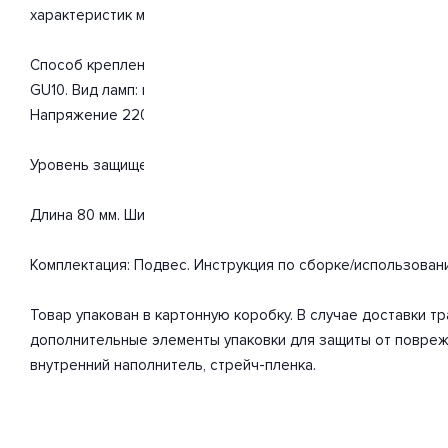
характеристик мощности хватит для освещения 1.9 м2.
Способ крепления: монтажная пластина. Дизайн и форма 
GU10. Вид ламп: галогеновая. Количество ламп 1 шт. Мощно
Напряжение 220-240 Вольт.
Уровень защищенности от влаги и пыли IP20. Расширенная г
Длина 80 мм. Ширина 80 мм. Высота 1000 мм. Диаметр 80 мм. 
Комплектация: Подвес. Инструкция по сборке/использован
Товар упакован в картонную коробку. В случае доставки 
дополнительные элементы упаковки для защиты от повреж
внутренний наполнитель, стрейч-пленка.