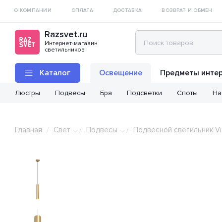
О КОМПАНИИ
ОПЛАТА
ДОСТАВКА
ВОЗВРАТ И ОБМЕН
Razsvet.ru
Интернет-магазин
светильников
Каталог
Освещение
Предметы инте
Люстры
Подвесы
Бра
Подсветки
Споты
На
Главная
Свет
Подвесы
Подвесной светильник Vi
/
/
/