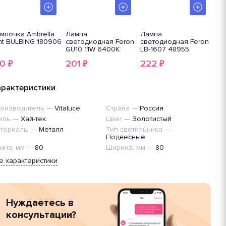
мпочка Ambrella
Лампа
Лампа
Ла
ght BULBING 180906
светодиодная Feron
светодиодная Feron
lig
GU10 11W 6400K
LB-1607 48955
матовая LB-760
40
201
222
1
₽
₽
₽
38142
арактеристики
оизводитель
—
Vitaluce
Страна
—
Россия
иль
—
Хай-тек
Цвет
—
Золотистый
териалы
—
Металл
Тип светильника
—
Подвесные
ина, мм
—
80
Ширина, мм
—
80
е характеристики
Нуждаетесь в
консультации?