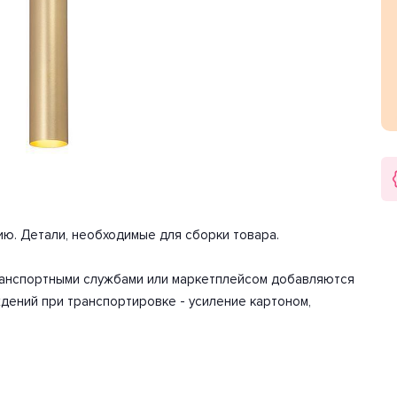
плафона цилиндр. Направление плафонов вниз. Цоколь
сть одной лампы составляет 35 Вт. Общая мощность 35 Вт.
арантия на товар 5 лет.
Глубина 80 мм. Вес товара 0.516 кг.
ию. Детали, необходимые для сборки товара.
транспортными службами или маркетплейсом добавляются
дений при транспортировке - усиление картоном,