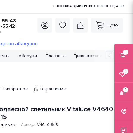
Г. МОСКВА, ДМИТРОВСКОЕ ШОССЕ, 46К1
5-55-48
Пусто
0-55-12
К
дство абажуров
0
лампы
Абажуры
Плафоны
Трековые системы
Лампо
0
В избранное
В сравнение
0
одвесной светильник Vitaluce V4640-
/1S
416630
Артикул:
V4640-8/1S