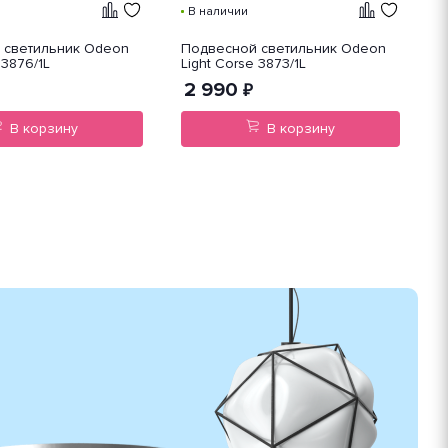
В наличии
 светильник Odeon
Подвесной светильник Odeon
П
 3876/1L
Light Corse 3873/1L
N
2 990
₽
В корзину
В корзину