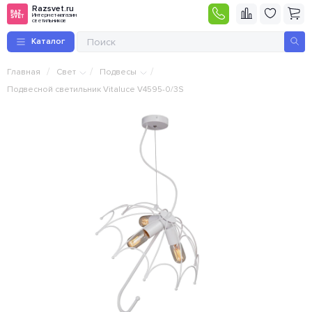
Razsvet.ru
Интернет-магазин
светильников
Каталог
/
/
/
Главная
Свет
Подвесы
Подвесной светильник Vitaluce V4595-0/3S