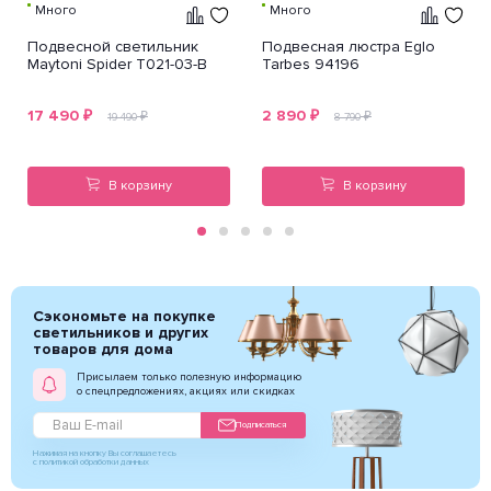
Много
Много
Подвесной светильник
Подвесная люстра Eglo
Maytoni Spider T021-03-B
Tarbes 94196
17 490
₽
2 890
₽
₽
₽
19 490
8 790
В корзину
В корзину
Сэкономьте на покупке
светильников и других
товаров для дома
Присылаем только полезную информацию
о спецпредложениях, акциях или скидках
Подписаться
Нажимая на кнопку Вы соглашаетесь
с политикой обработки данных