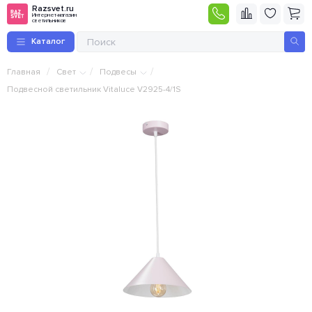
Razsvet.ru
Интернет-магазин
светильников
Каталог
/
/
/
Главная
Свет
Подвесы
Подвесной светильник Vitaluce V2925-4/1S