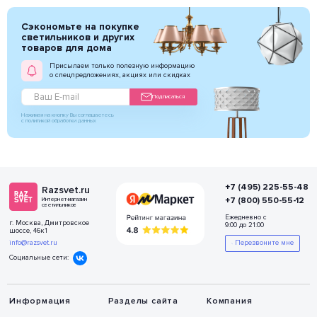
Сэкономьте на покупке
светильников и других
товаров для дома
Присылаем только полезную информацию
о спецпредложениях, акциях или скидках
Подписаться
Нажимая на кнопку Вы соглашаетесь
с политикой обработки данных
+7 (495) 225-55-48
Razsvet.ru
+7 (800) 550-55-12
Интернет-магазин
светильников
Ежедневно с
г. Москва, Дмитровское
9:00 до 21:00
шоссе, 46к1
info@razsvet.ru
Перезвоните мне
Социальные сети:
Информация
Разделы сайта
Компания