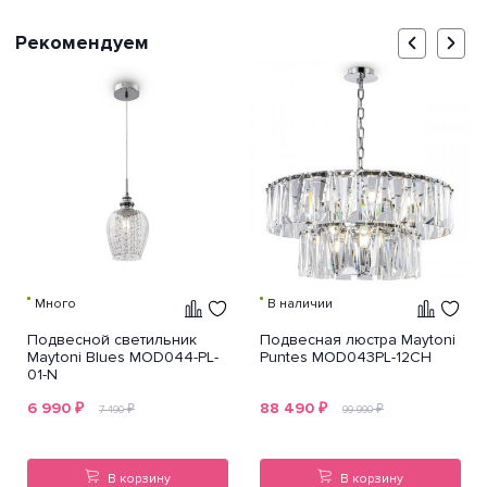
Рекомендуем
Много
В наличии
Подвесной светильник
Подвесная люстра Maytoni
Maytoni Blues MOD044-PL-
Puntes MOD043PL-12CH
01-N
6 990
₽
88 490
₽
₽
₽
7 490
99 990
В корзину
В корзину