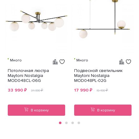
Много
Много
Потолочная люстра
Подвесной светильник
Maytoni Nostalgia
Maytoni Nostalgia
MOD048CL-06G
MOD048PL-02G
33 990
₽
17 990
₽
₽
₽
34 990
19 490
В корзину
В корзину