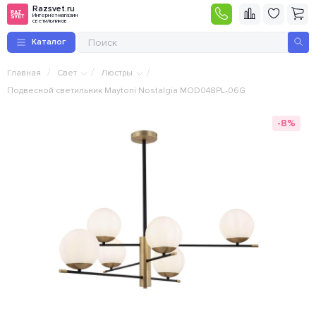
Razsvet.ru
Интернет-магазин
светильников
Каталог
/
/
/
Главная
Свет
Люстры
Подвесной светильник Maytoni Nostalgia MOD048PL-06G
-8%