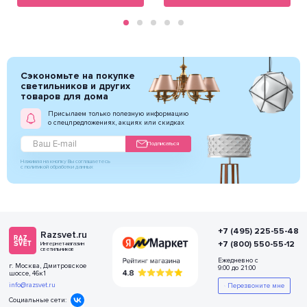
Сэкономьте на покупке
светильников и других
товаров для дома
Присылаем только полезную информацию
о спецпредложениях, акциях или скидках
Подписаться
Нажимая на кнопку Вы соглашаетесь
с политикой обработки данных
+7 (495) 225-55-48
Razsvet.ru
+7 (800) 550-55-12
Интернет-магазин
светильников
Ежедневно с
г. Москва, Дмитровское
9:00 до 21:00
шоссе, 46к1
info@razsvet.ru
Перезвоните мне
Социальные сети: