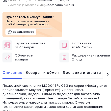
Самовывоз (г. Москва)
—
бесплатно, 1-3 дня
Доставка (г. Москва и МО)
—
бесплатно, 1-3 дня
Нуждаетесь в консультации?
Наши специалисты ответят на
любой интересующий вопрос
Задать вопрос
Гарантия качества
Доставка по
от брендов
всей России
Обмен или
Расширенная гарантия
возврат
2 года
Описание
Возврат и обмен
Доставка и оплата
От
Подвесной светильник MOD048PL-06G из серии «Nostalgia» от
производителя Maytoni (Германия). Дизайн-стиль
дизайнерский, модерн. Отлично подойдет для такого типа
помещений, как гостиная. Цвет товара белый, золотистый.
Используемые материалы: металл, стекло. С учетом
технических характеристик мощности хватит для освещения
13.3 м2.