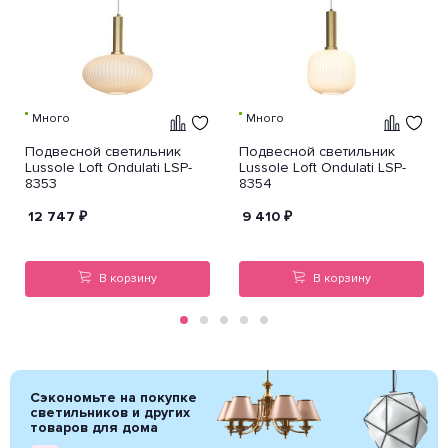
Много
Много
Подвесной светильник
Подвесной светильник
Lussole Loft Ondulati LSP-
Lussole Loft Ondulati LSP-
8353
8354
12 747
₽
9 410
₽
В корзину
В корзину
Сэкономьте на покупке
светильников и других
товаров для дома