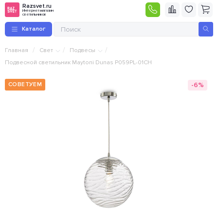
Razsvet.ru
Интернет-магазин
светильников
Каталог
/
/
/
Главная
Свет
Подвесы
Подвесной светильник Maytoni Dunas P059PL-01CH
-6%
СОВЕТУЕМ