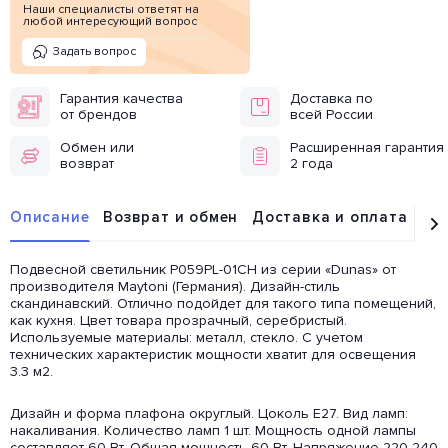
Наши специалисты ответят на
любой интересующий вопрос
Задать вопрос
Гарантия качества
Доставка по
от брендов
всей России
Обмен или
Расширенная гарантия
возврат
2 года
Описание
Возврат и обмен
Доставка и оплата
От
Подвесной светильник P059PL-01CH из серии «Dunas» от
производителя Maytoni (Германия). Дизайн-стиль
скандинавский. Отлично подойдет для такого типа помещений,
как кухня. Цвет товара прозрачный, серебристый.
Используемые материалы: металл, стекло. С учетом
технических характеристик мощности хватит для освещения
3.3 м2.
Дизайн и форма плафона округлый. Цоколь E27. Вид ламп:
накаливания. Количество ламп 1 шт. Мощность одной лампы
составляет 60 Вт. Общая мощность 60 Вт. Напряжение 220-240