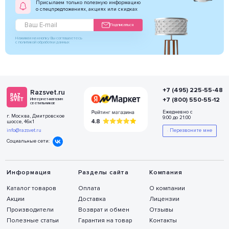
Присылаем только полезную информацию
о спецпредложениях, акциях или скидках
Подписаться
Нажимая на кнопку Вы соглашаетесь
с политикой обработки данных
+7 (495) 225-55-48
Razsvet.ru
+7 (800) 550-55-12
Интернет-магазин
светильников
Ежедневно с
г. Москва, Дмитровское
9:00 до 21:00
шоссе, 46к1
info@razsvet.ru
Перезвоните мне
Социальные сети:
Информация
Разделы сайта
Компания
Каталог товаров
Оплата
О компании
Акции
Доставка
Лицензии
Производители
Возврат и обмен
Отзывы
Полезные статьи
Гарантия на товар
Контакты