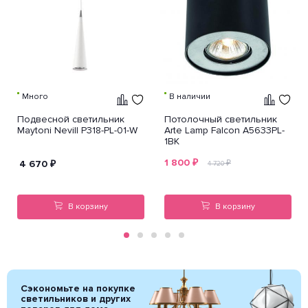
Много
В наличии
Подвесной светильник
Потолочный светильник
Maytoni Nevill P318-PL-01-W
Arte Lamp Falcon A5633PL-
1BK
1 800
₽
4 670
₽
₽
4 720
В корзину
В корзину
Сэкономьте на покупке
светильников и других