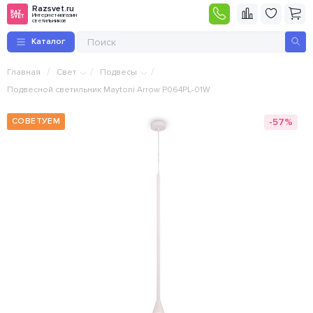
Razsvet.ru
Интернет-магазин
светильников
Каталог
/
/
/
Главная
Свет
Подвесы
Подвесной светильник Maytoni Arrow P064PL-01W
-57%
СОВЕТУЕМ