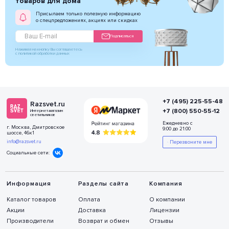
товаров для дома
Присылаем только полезную информацию
о спецпредложениях, акциях или скидках
Подписаться
Нажимая на кнопку Вы соглашаетесь
с политикой обработки данных
+7 (495) 225-55-48
Razsvet.ru
+7 (800) 550-55-12
Интернет-магазин
светильников
Ежедневно с
г. Москва, Дмитровское
9:00 до 21:00
шоссе, 46к1
info@razsvet.ru
Перезвоните мне
Социальные сети:
Информация
Разделы сайта
Компания
Каталог товаров
Оплата
О компании
Акции
Доставка
Лицензии
Производители
Возврат и обмен
Отзывы