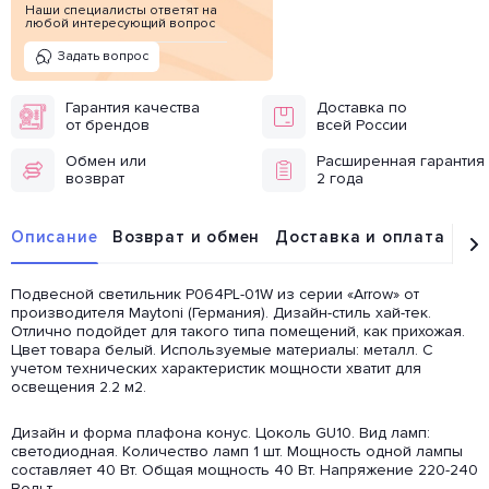
Наши специалисты ответят на
любой интересующий вопрос
Задать вопрос
Гарантия качества
Доставка по
от брендов
всей России
Обмен или
Расширенная гарантия
возврат
2 года
Описание
Возврат и обмен
Доставка и оплата
От
Подвесной светильник P064PL-01W из серии «Arrow» от
производителя Maytoni (Германия). Дизайн-стиль хай-тек.
Отлично подойдет для такого типа помещений, как прихожая.
Цвет товара белый. Используемые материалы: металл. С
учетом технических характеристик мощности хватит для
освещения 2.2 м2.
Дизайн и форма плафона конус. Цоколь GU10. Вид ламп:
светодиодная. Количество ламп 1 шт. Мощность одной лампы
составляет 40 Вт. Общая мощность 40 Вт. Напряжение 220-240
Вольт.