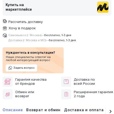
Купить на
маркетплейсе
Рассчитать доставку
Хочу в подарок
Самовывоз (г. Москва)
—
бесплатно, 1-3 дня
Доставка (г. Москва и МО)
—
бесплатно, 1-3 дня
Нуждаетесь в консультации?
Наши специалисты ответят на
любой интересующий вопрос
Задать вопрос
Гарантия качества
Доставка по
от брендов
всей России
Обмен или
Расширенная гарантия
возврат
2 года
Описание
Возврат и обмен
Доставка и оплата
От