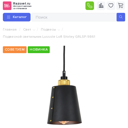
Razsvet.ru
Интернет-магазин
светильников
Каталог
/
/
/
Главная
Свет
Подвесы
Подвесной светильник Lussole Loft Shirley GRLSP-9861
СОВЕТУЕМ
НОВИНКА