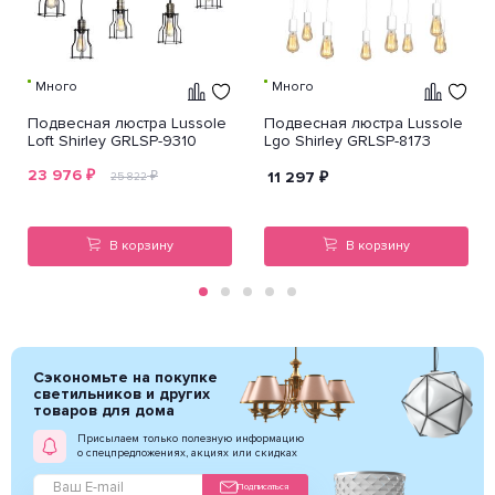
Много
Много
Подвесная люстра Lussole
Подвесная люстра Lussole
Loft Shirley GRLSP-9310
Lgo Shirley GRLSP-8173
23 976
₽
₽
11 297
₽
25 822
В корзину
В корзину
Сэкономьте на покупке
светильников и других
товаров для дома
Присылаем только полезную информацию
о спецпредложениях, акциях или скидках
Подписаться