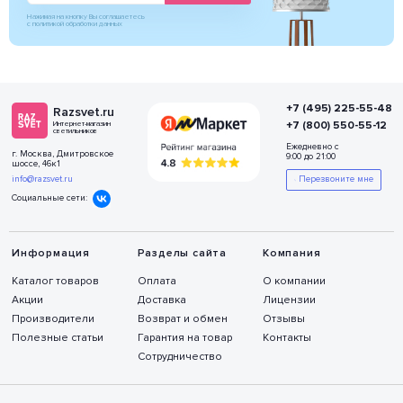
Нажимая на кнопку Вы соглашаетесь
с политикой обработки данных
+7 (495) 225-55-48
Razsvet.ru
+7 (800) 550-55-12
Интернет-магазин
светильников
Ежедневно с
г. Москва, Дмитровское
9:00 до 21:00
шоссе, 46к1
info@razsvet.ru
Перезвоните мне
Социальные сети:
Информация
Разделы сайта
Компания
Каталог товаров
Оплата
О компании
Акции
Доставка
Лицензии
Производители
Возврат и обмен
Отзывы
Полезные статьи
Гарантия на товар
Контакты
Сотрудничество