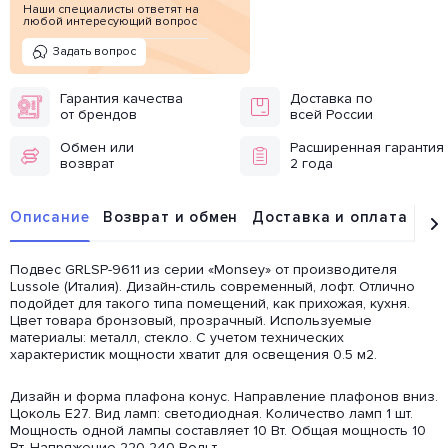
Наши специалисты ответят на
любой интересующий вопрос
Задать вопрос
Гарантия качества
Доставка по
от брендов
всей России
Обмен или
Расширенная гарантия
возврат
2 года
Описание
Возврат и обмен
Доставка и оплата
От
Подвес GRLSP-9611 из серии «Monsey» от производителя
Lussole (Италия). Дизайн-стиль современный, лофт. Отлично
подойдет для такого типа помещений, как прихожая, кухня.
Цвет товара бронзовый, прозрачный. Используемые
материалы: металл, стекло. С учетом технических
характеристик мощности хватит для освещения 0.5 м2.
Дизайн и форма плафона конус. Направление плафонов вниз.
Цоколь E27. Вид ламп: светодиодная. Количество ламп 1 шт.
Мощность одной лампы составляет 10 Вт. Общая мощность 10
Вт. Напряжение 220-240 Вольт.