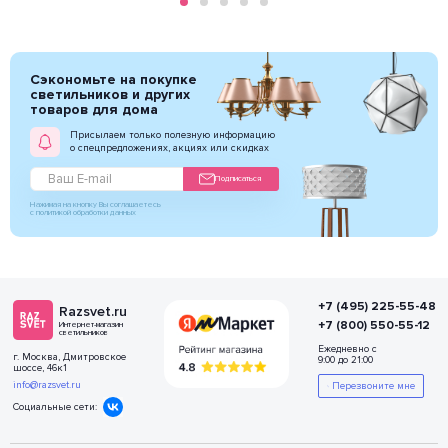
Сэкономьте на покупке
светильников и других
товаров для дома
Присылаем только полезную информацию
о спецпредложениях, акциях или скидках
Подписаться
Нажимая на кнопку Вы соглашаетесь
с политикой обработки данных
+7 (495) 225-55-48
Razsvet.ru
+7 (800) 550-55-12
Интернет-магазин
светильников
Ежедневно с
г. Москва, Дмитровское
9:00 до 21:00
шоссе, 46к1
info@razsvet.ru
Перезвоните мне
Социальные сети: