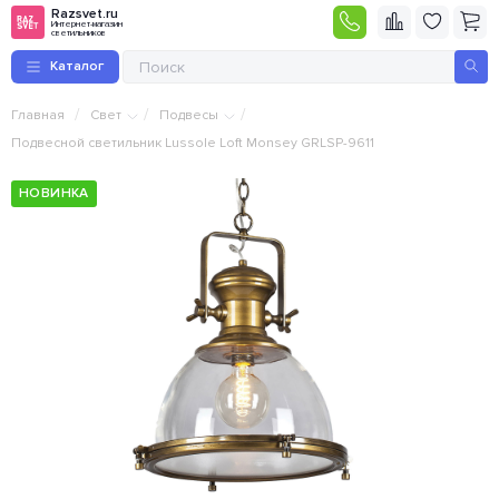
Razsvet.ru
Интернет-магазин
светильников
Каталог
/
/
/
Главная
Свет
Подвесы
Подвесной светильник Lussole Loft Monsey GRLSP-9611
НОВИНКА