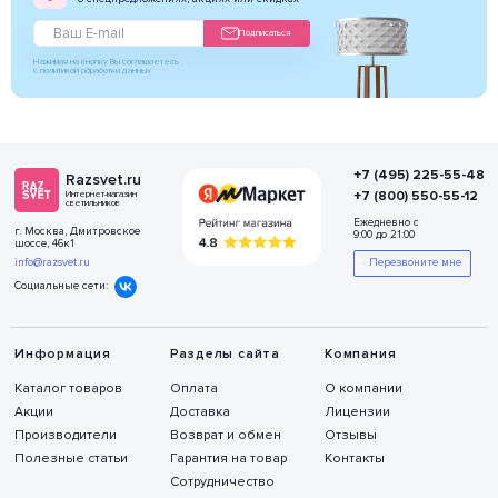
Подписаться
Нажимая на кнопку Вы соглашаетесь
с политикой обработки данных
+7 (495) 225-55-48
Razsvet.ru
+7 (800) 550-55-12
Интернет-магазин
светильников
Ежедневно с
г. Москва, Дмитровское
9:00 до 21:00
шоссе, 46к1
info@razsvet.ru
Перезвоните мне
Социальные сети:
Информация
Разделы сайта
Компания
Каталог товаров
Оплата
О компании
Акции
Доставка
Лицензии
Производители
Возврат и обмен
Отзывы
Полезные статьи
Гарантия на товар
Контакты
Сотрудничество