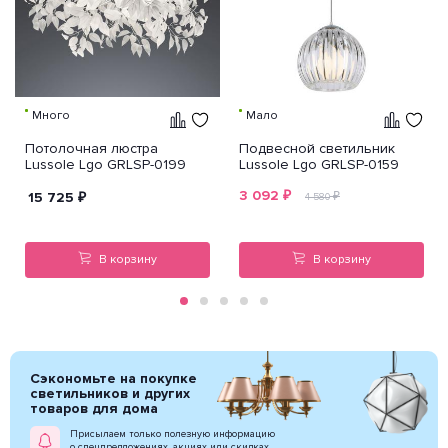
Много
Мало
Потолочная люстра
Подвесной светильник
Lussole Lgo GRLSP-0199
Lussole Lgo GRLSP-0159
3 092
₽
15 725
₽
₽
4 580
В корзину
В корзину
Сэкономьте на покупке
светильников и других
товаров для дома
Присылаем только полезную информацию
о спецпредложениях, акциях или скидках