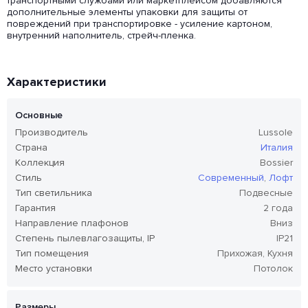
транспортными службами или маркетплейсом добавляются
дополнительные элементы упаковки для защиты от
повреждений при транспортировке - усиление картоном,
внутренний наполнитель, стрейч-пленка.
Характеристики
Основные
Производитель
Lussole
Страна
Италия
Коллекция
Bossier
Стиль
Современный
,
Лофт
Тип светильника
Подвесные
Гарантия
2 года
Направление плафонов
Вниз
Степень пылевлагозащиты, IP
IP21
Тип помещения
Прихожая, Кухня
Место установки
Потолок
Размеры