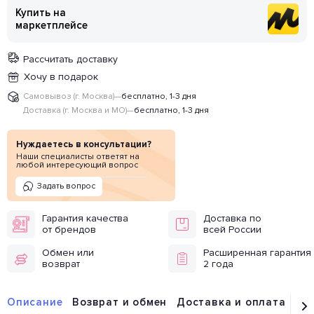
Купить на
маркетплейсе
Рассчитать доставку
Хочу в подарок
Самовывоз (г. Москва)
—
бесплатно, 1-3 дня
Доставка (г. Москва и МО)
—
бесплатно, 1-3 дня
Нуждаетесь в консультации?
Наши специалисты ответят на
любой интересующий вопрос
Задать вопрос
Гарантия качества
Доставка по
от брендов
всей России
Обмен или
Расширенная гарантия
возврат
2 года
Описание
Возврат и обмен
Доставка и оплата
От