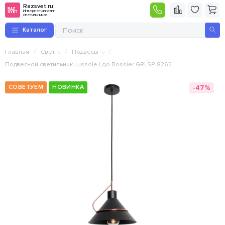
Razsvet.ru
Интернет-магазин
светильников
Каталог
/
/
/
Главная
Свет
Подвесы
Подвесной светильник Lussole Lgo Bossier GRLSP-8265
-47%
СОВЕТУЕМ
НОВИНКА