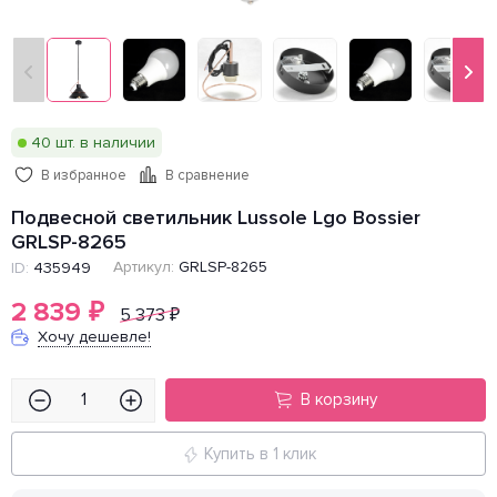
40 шт. в наличии
В избранное
В сравнение
Подвесной светильник Lussole Lgo Bossier
GRLSP-8265
Артикул:
GRLSP-8265
ID:
435949
2 839
₽
5 373
₽
Хочу дешевле!
В корзину
Купить в 1 клик