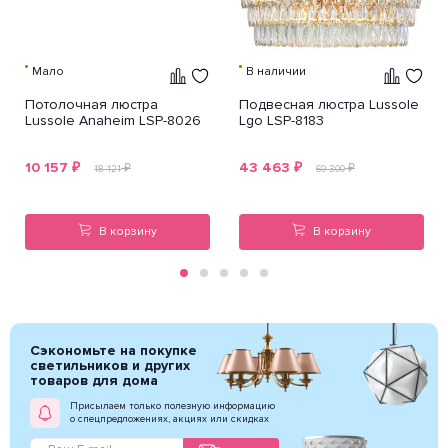
Мало
В наличии
Потолочная люстра
Подвесная люстра Lussole
Lussole Anaheim LSP-8026
Lgo LSP-8183
10 157
₽
43 463
₽
₽
₽
18 121
69 300
В корзину
В корзину
Сэкономьте на покупке
светильников и других
товаров для дома
Присылаем только полезную информацию
о спецпредложениях, акциях или скидках