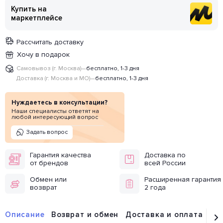
Купить на
маркетплейсе
Рассчитать доставку
Хочу в подарок
Самовывоз (г. Москва)
—
бесплатно, 1-3 дня
Доставка (г. Москва и МО)
—
бесплатно, 1-3 дня
Нуждаетесь в консультации?
Наши специалисты ответят на
любой интересующий вопрос
Задать вопрос
Гарантия качества
Доставка по
от брендов
всей России
Обмен или
Расширенная гарантия
возврат
2 года
Описание
Возврат и обмен
Доставка и оплата
От