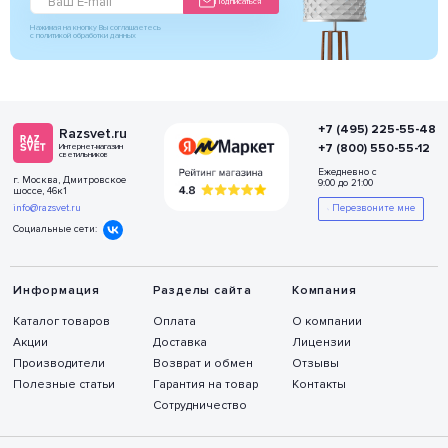
Подписаться
Нажимая на кнопку Вы соглашаетесь
с политикой обработки данных
+7 (495) 225-55-48
Razsvet.ru
+7 (800) 550-55-12
Интернет-магазин
светильников
Ежедневно с
г. Москва, Дмитровское
9:00 до 21:00
шоссе, 46к1
info@razsvet.ru
Перезвоните мне
Социальные сети:
Информация
Разделы сайта
Компания
Каталог товаров
Оплата
О компании
Акции
Доставка
Лицензии
Производители
Возврат и обмен
Отзывы
Полезные статьи
Гарантия на товар
Контакты
Сотрудничество