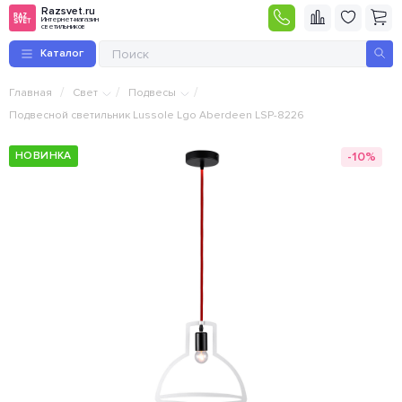
Razsvet.ru
Интернет-магазин
светильников
Каталог
/
/
/
Главная
Свет
Подвесы
Подвесной светильник Lussole Lgo Aberdeen LSP-8226
-10%
НОВИНКА