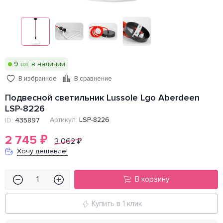
9 шт. в наличии
В избранное
В сравнение
Подвесной светильник Lussole Lgo Aberdeen
LSP-8226
Артикул:
LSP-8226
ID:
435897
2 745
₽
3 062
₽
Хочу дешевле!
В корзину
Купить в 1 клик