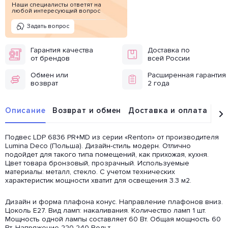
Наши специалисты ответят на
любой интересующий вопрос
Задать вопрос
Гарантия качества
Доставка по
от брендов
всей России
Обмен или
Расширенная гарантия
возврат
2 года
Описание
Возврат и обмен
Доставка и оплата
От
Подвес LDP 6836 PR+MD из серии «Renton» от производителя
Lumina Deco (Польша). Дизайн-стиль модерн. Отлично
подойдет для такого типа помещений, как прихожая, кухня.
Цвет товара бронзовый, прозрачный. Используемые
материалы: металл, стекло. С учетом технических
характеристик мощности хватит для освещения 3.3 м2.
Дизайн и форма плафона конус. Направление плафонов вниз.
Цоколь E27. Вид ламп: накаливания. Количество ламп 1 шт.
Мощность одной лампы составляет 60 Вт. Общая мощность 60
Вт. Напряжение 220-240 Вольт.