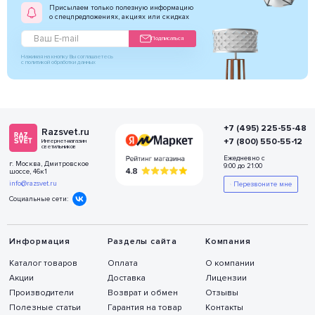
Присылаем только полезную информацию
о спецпредложениях, акциях или скидках
Подписаться
Нажимая на кнопку Вы соглашаетесь
с политикой обработки данных
+7 (495) 225-55-48
Razsvet.ru
+7 (800) 550-55-12
Интернет-магазин
светильников
Ежедневно с
г. Москва, Дмитровское
9:00 до 21:00
шоссе, 46к1
info@razsvet.ru
Перезвоните мне
Социальные сети:
Информация
Разделы сайта
Компания
Каталог товаров
Оплата
О компании
Акции
Доставка
Лицензии
Производители
Возврат и обмен
Отзывы
Полезные статьи
Гарантия на товар
Контакты