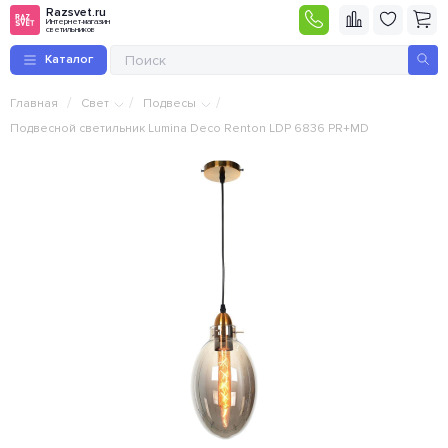
Razsvet.ru
Интернет-магазин
светильников
Каталог
/
/
/
Главная
Свет
Подвесы
Подвесной светильник Lumina Deco Renton LDP 6836 PR+MD