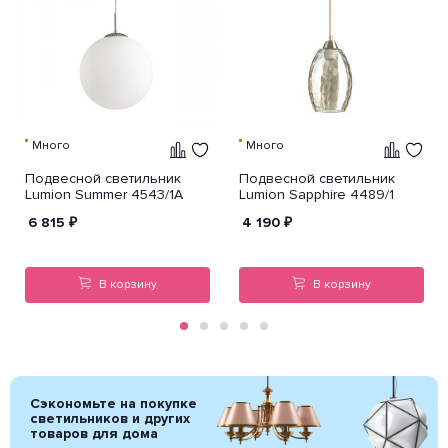
Много
Много
Подвесной светильник
Подвесной светильник
Lumion Summer 4543/1A
Lumion Sapphire 4489/1
6 815
₽
4 190
₽
В корзину
В корзину
Сэкономьте на покупке
светильников и других
товаров для дома