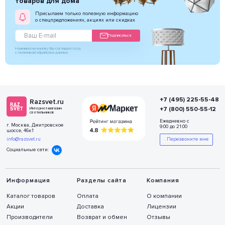
товаров для дома
Присылаем только полезную информацию
о спецпредложениях, акциях или скидках
Подписаться
Нажимая на кнопку Вы соглашаетесь
с политикой обработки данных
+7 (495) 225-55-48
Razsvet.ru
+7 (800) 550-55-12
Интернет-магазин
светильников
Ежедневно с
г. Москва, Дмитровское
9:00 до 21:00
шоссе, 46к1
info@razsvet.ru
Перезвоните мне
Социальные сети:
Информация
Разделы сайта
Компания
Каталог товаров
Оплата
О компании
Акции
Доставка
Лицензии
Производители
Возврат и обмен
Отзывы