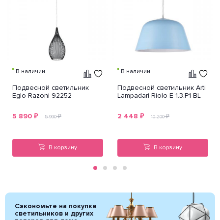
В наличии
В наличии
Подвесной светильник
Подвесной светильник Arti
Eglo Razoni 92252
Lampadari Riolo E 1.3.P1 BL
5 890
₽
2 448
₽
₽
₽
5 990
10 200
В корзину
В корзину
Сэкономьте на покупке
светильников и других