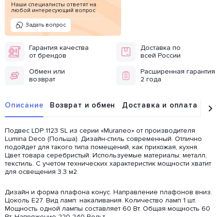
Наши специалисты ответят на
любой интересующий вопрос
Задать вопрос
Гарантия качества
Доставка по
от брендов
всей России
Обмен или
Расширенная гарантия
возврат
2 года
Описание
Возврат и обмен
Доставка и оплата
От
Подвес LDP 1123 SL из серии «Muraneo» от производителя
Lumina Deco (Польша). Дизайн-стиль современный. Отлично
подойдет для такого типа помещений, как прихожая, кухня.
Цвет товара серебристый. Используемые материалы: металл,
текстиль. С учетом технических характеристик мощности хватит
для освещения 3.3 м2.
Дизайн и форма плафона конус. Направление плафонов вниз.
Цоколь E27. Вид ламп: накаливания. Количество ламп 1 шт.
Мощность одной лампы составляет 60 Вт. Общая мощность 60
Вт. Напряжение 220-240 Вольт.