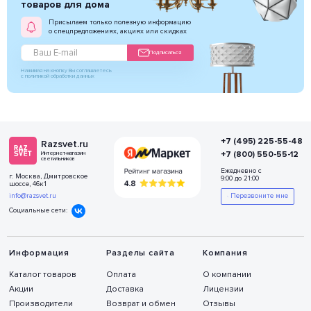
товаров для дома
Присылаем только полезную информацию
о спецпредложениях, акциях или скидках
Подписаться
Нажимая на кнопку Вы соглашаетесь
с политикой обработки данных
+7 (495) 225-55-48
Razsvet.ru
+7 (800) 550-55-12
Интернет-магазин
светильников
Ежедневно с
г. Москва, Дмитровское
9:00 до 21:00
шоссе, 46к1
info@razsvet.ru
Перезвоните мне
Социальные сети:
Информация
Разделы сайта
Компания
Каталог товаров
Оплата
О компании
Акции
Доставка
Лицензии
Производители
Возврат и обмен
Отзывы