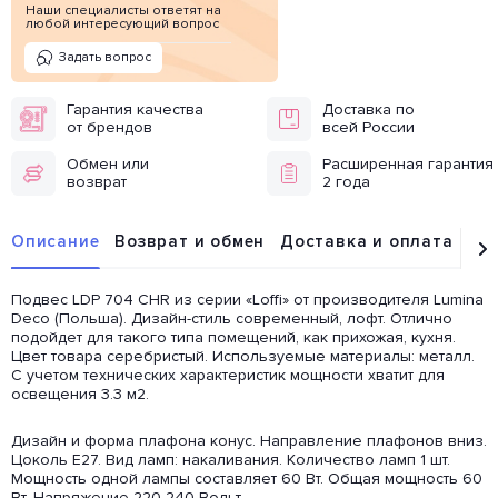
Наши специалисты ответят на
любой интересующий вопрос
Задать вопрос
Гарантия качества
Доставка по
от брендов
всей России
Обмен или
Расширенная гарантия
возврат
2 года
Описание
Возврат и обмен
Доставка и оплата
От
Подвес LDP 704 CHR из серии «Loffi» от производителя Lumina
Deco (Польша). Дизайн-стиль современный, лофт. Отлично
подойдет для такого типа помещений, как прихожая, кухня.
Цвет товара серебристый. Используемые материалы: металл.
С учетом технических характеристик мощности хватит для
освещения 3.3 м2.
Дизайн и форма плафона конус. Направление плафонов вниз.
Цоколь E27. Вид ламп: накаливания. Количество ламп 1 шт.
Мощность одной лампы составляет 60 Вт. Общая мощность 60
Вт. Напряжение 220-240 Вольт.