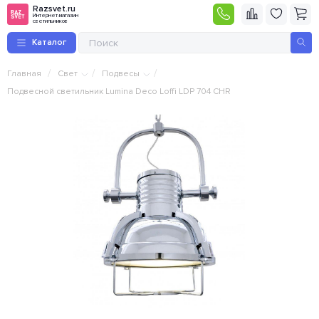
Razsvet.ru
Интернет-магазин
светильников
Каталог
/
/
/
Главная
Свет
Подвесы
Подвесной светильник Lumina Deco Loffi LDP 704 CHR