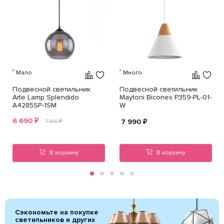
Мало
Много
Подвесной светильник
Подвесной светильник
Arte Lamp Splendido
Maytoni Bicones P359-PL-01-
A4285SP-1SM
W
6 690
₽
₽
7 990
₽
7 890
В корзину
В корзину
Сэкономьте на покупке
светильников и других