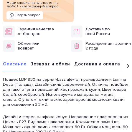
Наши специалисты ответят на
любой интересующий вопрос
Задать вопрос
Гарантия качества
Доставка по
от брендов
всей России
Обмен или
Расширенная гарантия
возврат
2 года
Описание
Возврат и обмен
Доставка и оплата
От
Подвес LDP 930 из серии «Lazziate» от производителя Lumina
Deco (Польша). Дизайн-стиль современный. Отлично подойдет
для такого типа помещений, как прихожая, кухня. Цвет товара
белый, серебристый. Используемые материалы: металл,
стекло. С учетом технических характеристик мощности хватит
для освещения 3.3 м2.
Дизайн и форма плафона конус. Направление плафонов вниз.
Цоколь E27. Вид ламп: накаливания. Количество ламп 1 шт.
Мощность одной лампы составляет 60 Вт. Общая мощность 60
Вт. Напряжение 220-240 Вольт.