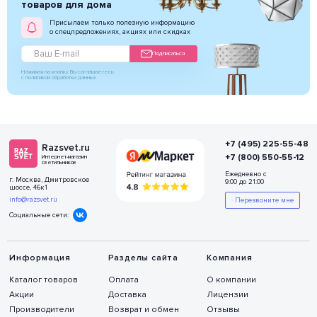
товаров для дома
Присылаем только полезную информацию
о спецпредложениях, акциях или скидках
Подписаться
Нажимая на кнопку Вы соглашаетесь
с политикой обработки данных
+7 (495) 225-55-48
Razsvet.ru
+7 (800) 550-55-12
Интернет-магазин
светильников
Ежедневно с
г. Москва, Дмитровское
9:00 до 21:00
шоссе, 46к1
info@razsvet.ru
Перезвоните мне
Социальные сети:
Информация
Разделы сайта
Компания
Каталог товаров
Оплата
О компании
Акции
Доставка
Лицензии
Производители
Возврат и обмен
Отзывы