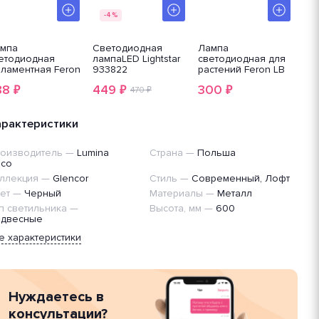
-4%
мпа
Светодиодная
Лампа
Ла
етодиодная
лампаLED Lightstar
светодиодная для
Si
ламентная Feron
933822
растений Feron LB
-620 48285
38275
88
449
300
2
₽
₽
₽
470 ₽
арактеристики
оизводитель
—
Lumina
Страна
—
Польша
co
ллекция
—
Glencor
Стиль
—
Современный, Лофт
ет
—
Черный
Материалы
—
Металл
п светильника
—
Высота, мм
—
600
двесные
е характеристики
Нуждаетесь в
консультации?