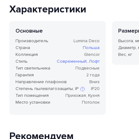
Характеристики
Основные
Размер
Производитель
Lumina Deco
Высота, м
Страна
Польша
Диаметр,
Коллекция
Glencor
Вес, кг
Стиль
Современный
,
Лофт
Тип светильника
Подвесные
Гарантия
2 года
Направление плафонов
Вниз
Степень пылевлагозащиты, IP
IP20
Тип помещения
Прихожая, Кухня
Место установки
Потолок
Степень защиты по стандарту IP,
или степень защиты оболочки
по классификации Ingress
Protection Code (дословно —
«код защиты от
проникновения»), — это
Рекомендуем
международный стандарт