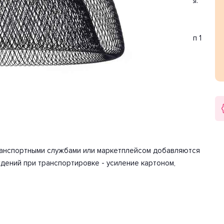
я, кухня. Цвет товара черный. Используемые материалы:
тит для освещения 2.2 м2.
. Цоколь E27. Вид ламп: накаливания. Количество ламп 1
сть 40 Вт. Напряжение 230 Вольт.
арантия на товар 2 года.
ию. Детали, необходимые для сборки товара.
транспортными службами или маркетплейсом добавляются
дений при транспортировке - усиление картоном,