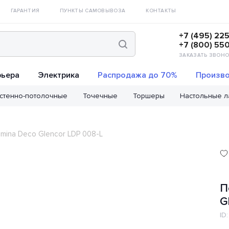
ГАРАНТИЯ
ПУНКТЫ САМОВЫВОЗА
КОНТАКТЫ
+7 (495) 22
+7 (800) 55
ЗАКАЗАТЬ ЗВОНО
рьера
Электрика
Распродажа до 70%
Произво
стенно-потолочные
Точечные
Торшеры
Настольные 
mina Deco Glencor LDP 008-L
П
G
ID: