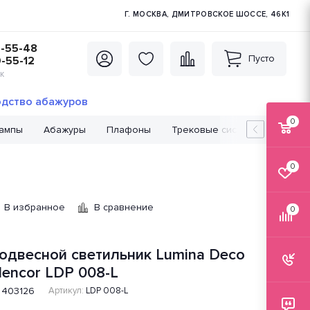
Г. МОСКВА, ДМИТРОВСКОЕ ШОССЕ, 46К1
5-55-48
Пусто
0-55-12
К
дство абажуров
0
лампы
Абажуры
Плафоны
Трековые системы
Лампо
0
В избранное
В сравнение
0
одвесной светильник Lumina Deco
lencor LDP 008-L
403126
Артикул:
LDP 008-L