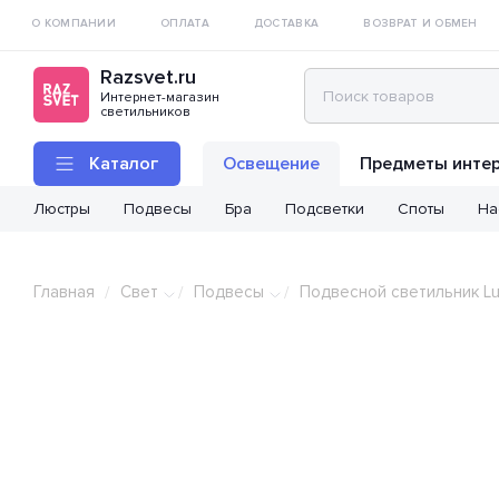
О КОМПАНИИ
ОПЛАТА
ДОСТАВКА
ВОЗВРАТ И ОБМЕН
Razsvet.ru
Интернет-магазин
светильников
Каталог
Освещение
Предметы инте
Люстры
Подвесы
Бра
Подсветки
Споты
На
Главная
Свет
Подвесы
Подвесной светильник Lu
/
/
/