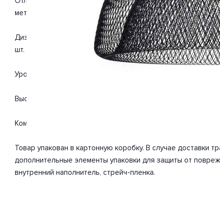
Отлично подойдет для такого типа помещений, как прихожа
металл. С учетом технических характеристик мощности хва
Дизайн и форма плафона конус. Направление плафонов вниз
шт. Мощность одной лампы составляет 40 Вт. Общая мощно
Уровень защищенности от влаги и пыли IP20. Расширенная г
Высота 600 мм. Диаметр 400 мм. Вес товара 2.8 кг.
Комплектация: Подвес. Инструкция по сборке/использован
Товар упакован в картонную коробку. В случае доставки 
дополнительные элементы упаковки для защиты от повреж
внутренний наполнитель, стрейч-пленка.