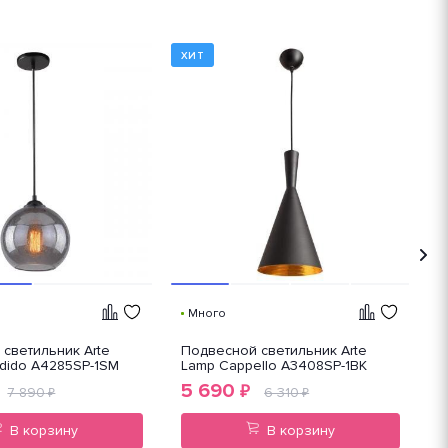
ХИТ
Х
Много
светильник Arte
Подвесной светильник Arte
П
dido A4285SP-1SM
Lamp Cappello A3408SP-1BK
L
5 690
₽
7 890
6 310
₽
₽
В корзину
В корзину