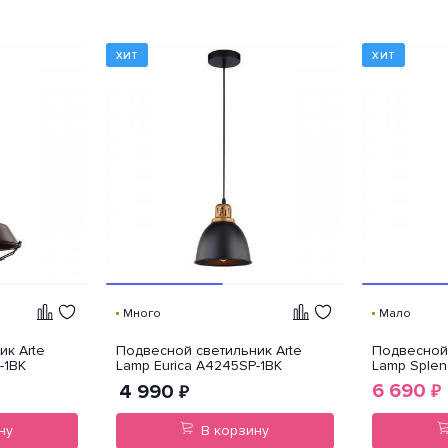
ХИТ
ХИТ
Много
Мало
ик Arte
Подвесной светильник Arte
Подвесной 
-1BK
Lamp Eurica A4245SP-1BK
Lamp Splen
6 690
4 990
₽
₽
ну
В корзину