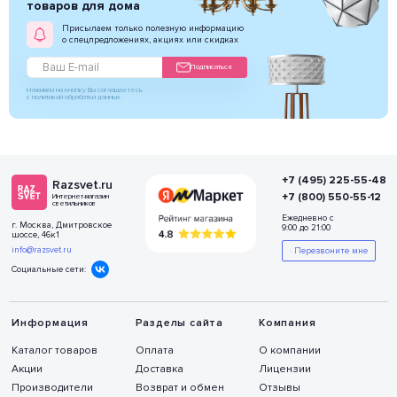
товаров для дома
Присылаем только полезную информацию
о спецпредложениях, акциях или скидках
Подписаться
Нажимая на кнопку Вы соглашаетесь
с политикой обработки данных
+7 (495) 225-55-48
Razsvet.ru
+7 (800) 550-55-12
Интернет-магазин
светильников
Ежедневно с
г. Москва, Дмитровское
9:00 до 21:00
шоссе, 46к1
info@razsvet.ru
Перезвоните мне
Социальные сети:
Информация
Разделы сайта
Компания
Каталог товаров
Оплата
О компании
Акции
Доставка
Лицензии
Производители
Возврат и обмен
Отзывы