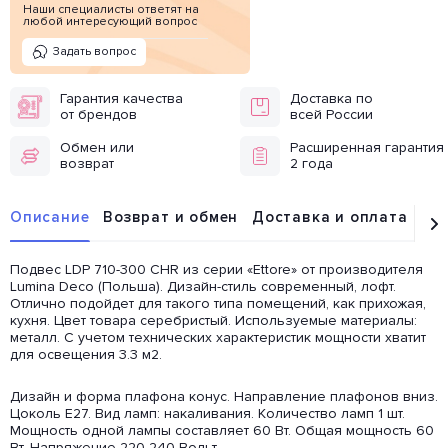
Наши специалисты ответят на
любой интересующий вопрос
Задать вопрос
Гарантия качества
Доставка по
от брендов
всей России
Обмен или
Расширенная гарантия
возврат
2 года
Описание
Возврат и обмен
Доставка и оплата
От
Подвес LDP 710-300 CHR из серии «Ettore» от производителя
Lumina Deco (Польша). Дизайн-стиль современный, лофт.
Отлично подойдет для такого типа помещений, как прихожая,
кухня. Цвет товара серебристый. Используемые материалы:
металл. С учетом технических характеристик мощности хватит
для освещения 3.3 м2.
Дизайн и форма плафона конус. Направление плафонов вниз.
Цоколь E27. Вид ламп: накаливания. Количество ламп 1 шт.
Мощность одной лампы составляет 60 Вт. Общая мощность 60
Вт. Напряжение 220-240 Вольт.