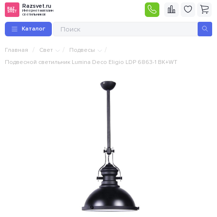
Razsvet.ru
Интернет-магазин
светильников
Каталог
/
/
/
Главная
Свет
Подвесы
Подвесной светильник Lumina Deco Eligio LDP 6863-1 BK+WT