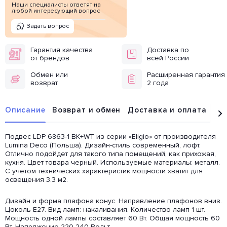
Наши специалисты ответят на
любой интересующий вопрос
Задать вопрос
Гарантия качества
Доставка по
от брендов
всей России
Обмен или
Расширенная гарантия
возврат
2 года
Описание
Возврат и обмен
Доставка и оплата
От
Подвес LDP 6863-1 BK+WT из серии «Eligio» от производителя
Lumina Deco (Польша). Дизайн-стиль современный, лофт.
Отлично подойдет для такого типа помещений, как прихожая,
кухня. Цвет товара черный. Используемые материалы: металл.
С учетом технических характеристик мощности хватит для
освещения 3.3 м2.
Дизайн и форма плафона конус. Направление плафонов вниз.
Цоколь E27. Вид ламп: накаливания. Количество ламп 1 шт.
Мощность одной лампы составляет 60 Вт. Общая мощность 60
Вт. Напряжение 220-240 Вольт.