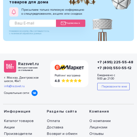
товаров для дома
Присылаем только полезную информацию
о спецпредложениях, акциях или скидках
Подписаться
Нажимая на кнопку Вы соглашаетесь
с политикой обработки данных
+7 (495) 225-55-48
Razsvet.ru
+7 (800) 550-55-12
Интернет-магазин
светильников
Ежедневно с
г. Москва, Дмитровское
9:00 до 21:00
шоссе, 46к1
info@razsvet.ru
Перезвоните мне
Социальные сети:
Информация
Разделы сайта
Компания
Каталог товаров
Оплата
О компании
Акции
Доставка
Лицензии
Производители
Возврат и обмен
Отзывы