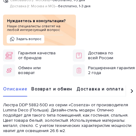
Самовывоз (г. Москва)
—
бесплатно, 1-3 дня
Доставка (г. Москва и МО)
—
бесплатно, 1-3 дня
Нуждаетесь в консультации?
Наши специалисты ответят на
любой интересующий вопрос
Задать вопрос
Гарантия качества
Доставка по
от брендов
всей России
Обмен или
Расширенная гарантия
возврат
2 года
Описание
Возврат и обмен
Доставка и оплата
От
Люстра DDP 5882-50D из серии «Cosenza» от производителя
Lumina Deco (Польша). Дизайн-стиль модерн. Отлично
подойдет для такого типа помещений, как гостиная, спальня.
Цвет товара белый, золотистый. Используемые материалы:
металл, стекло. С учетом технических характеристик мощности
хватит для освещения 26.6 м2.