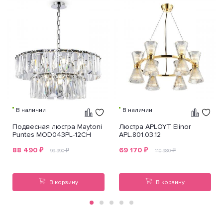
В наличии
В наличии
Подвесная люстра Maytoni
Люстра APLOYT Elinor
Puntes MOD043PL-12CH
APL.801.03.12
88 490
₽
69 170
₽
₽
₽
99 990
110 980
В корзину
В корзину