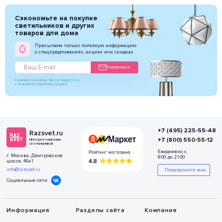
Сэкономьте на покупке
светильников и других
товаров для дома
Присылаем только полезную информацию
о спецпредложениях, акциях или скидках
Подписаться
Нажимая на кнопку Вы соглашаетесь
с политикой обработки данных
+7 (495) 225-55-48
Razsvet.ru
+7 (800) 550-55-12
Интернет-магазин
светильников
Ежедневно с
г. Москва, Дмитровское
9:00 до 21:00
шоссе, 46к1
info@razsvet.ru
Перезвоните мне
Социальные сети:
Информация
Разделы сайта
Компания