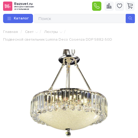
Razsvet.ru
Интернет-магазин
светильников
Каталог
/
/
/
Главная
Свет
Люстры
Подвесной светильник Lumina Deco Cosenza DDP 5882-50D