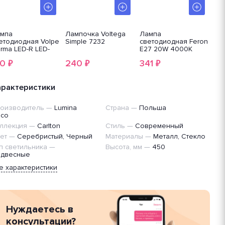
мпа
Лампочка Voltega
Лампа
Ла
етодиодная Volpe
Simple 7232
светодиодная Feron
св
rma LED-R LED-
E27 20W 4000K
фи
3-
Матовая LB-1020
LB-
50
240
341
2
₽
₽
₽
W/6500K/E27/FR/NR
38042
арактеристики
оизводитель
—
Lumina
Страна
—
Польша
co
ллекция
—
Carlton
Стиль
—
Современный
ет
—
Серебристый, Черный
Материалы
—
Металл, Стекло
п светильника
—
Высота, мм
—
450
двесные
е характеристики
Нуждаетесь в
консультации?