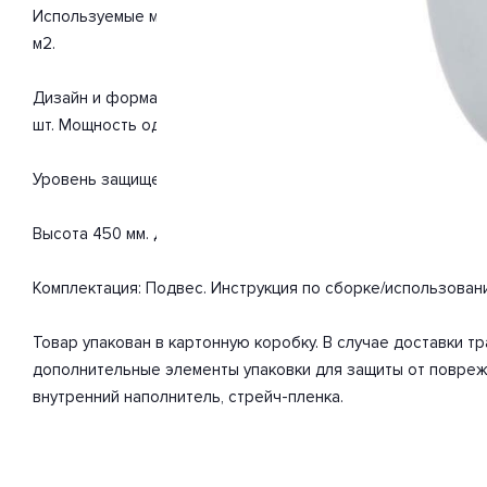
Используемые материалы: металл, стекло. С учетом технич
м2.
Дизайн и форма плафона конус. Направление плафонов вниз
шт. Мощность одной лампы составляет 60 Вт. Общая мощно
Уровень защищенности от влаги и пыли IP20. Расширенная г
Высота 450 мм. Диаметр 170 мм. Вес товара 3 кг.
Комплектация: Подвес. Инструкция по сборке/использован
Товар упакован в картонную коробку. В случае доставки 
дополнительные элементы упаковки для защиты от повреж
внутренний наполнитель, стрейч-пленка.