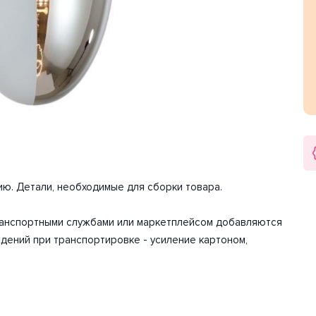
еских характеристик мощности хватит для освещения 3.3
. Цоколь E27. Вид ламп: накаливания. Количество ламп 1
сть 60 Вт. Напряжение 220-240 Вольт.
арантия на товар 2 года.
ию. Детали, необходимые для сборки товара.
транспортными службами или маркетплейсом добавляются
дений при транспортировке - усиление картоном,