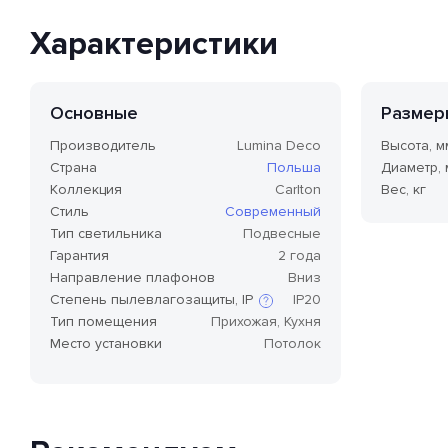
Характеристики
Основные
Размер
Производитель
Lumina Deco
Высота, м
Страна
Польша
Диаметр,
Коллекция
Carlton
Вес, кг
Стиль
Современный
Тип светильника
Подвесные
Гарантия
2 года
Направление плафонов
Вниз
Степень пылевлагозащиты, IP
IP20
Тип помещения
Прихожая, Кухня
Место установки
Потолок
Степень защиты по стандарту IP,
или степень защиты оболочки
по классификации Ingress
Protection Code (дословно —
«код защиты от
проникновения»), — это