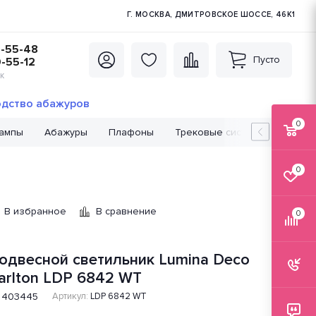
Г. МОСКВА, ДМИТРОВСКОЕ ШОССЕ, 46К1
5-55-48
Пусто
0-55-12
К
дство абажуров
0
лампы
Абажуры
Плафоны
Трековые системы
Лампо
0
В избранное
В сравнение
0
одвесной светильник Lumina Deco
arlton LDP 6842 WT
403445
Артикул:
LDP 6842 WT