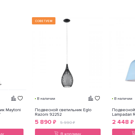
СОВЕТУЕМ
В наличии
В наличии
ик Maytoni
Подвесной светильник Eglo
Подвесной 
W
Razoni 92252
Lampadari Ri
5 890
2 448
₽
₽
5 990
₽
ну
В корзину