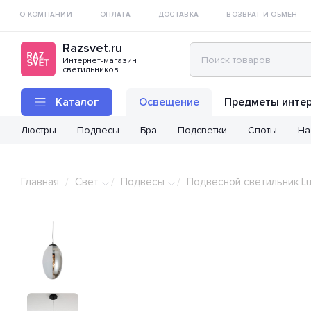
О КОМПАНИИ
ОПЛАТА
ДОСТАВКА
ВОЗВРАТ И ОБМЕН
Razsvet.ru
Интернет-магазин
светильников
Каталог
Освещение
Предметы инте
Люстры
Подвесы
Бра
Подсветки
Споты
На
Главная
Свет
Подвесы
Подвесной светильник Lu
/
/
/