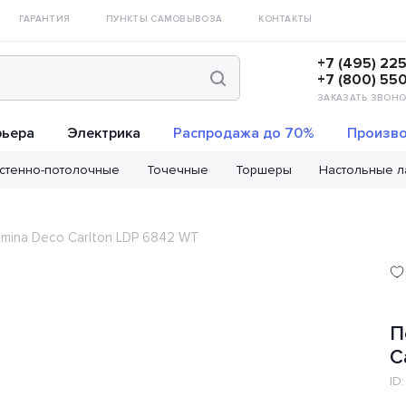
ГАРАНТИЯ
ПУНКТЫ САМОВЫВОЗА
КОНТАКТЫ
+7 (495) 22
+7 (800) 55
ЗАКАЗАТЬ ЗВОНО
рьера
Электрика
Распродажа до 70%
Произво
стенно-потолочные
Точечные
Торшеры
Настольные 
mina Deco Carlton LDP 6842 WT
П
C
ID: