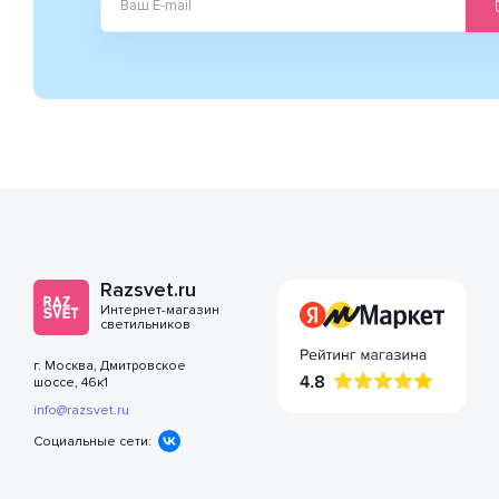
Razsvet.ru
Интернет-магазин
светильников
г. Москва, Дмитровское
шоссе, 46к1
info@razsvet.ru
Социальные сети: