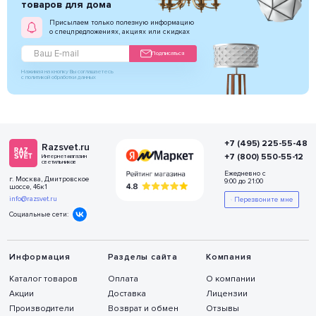
товаров для дома
Присылаем только полезную информацию
о спецпредложениях, акциях или скидках
Подписаться
Нажимая на кнопку Вы соглашаетесь
с политикой обработки данных
+7 (495) 225-55-48
Razsvet.ru
+7 (800) 550-55-12
Интернет-магазин
светильников
Ежедневно с
г. Москва, Дмитровское
9:00 до 21:00
шоссе, 46к1
info@razsvet.ru
Перезвоните мне
Социальные сети:
Информация
Разделы сайта
Компания
Каталог товаров
Оплата
О компании
Акции
Доставка
Лицензии
Производители
Возврат и обмен
Отзывы