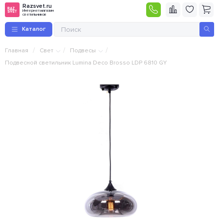
Razsvet.ru
Интернет-магазин
светильников
Каталог
/
/
/
Главная
Свет
Подвесы
Подвесной светильник Lumina Deco Brosso LDP 6810 GY