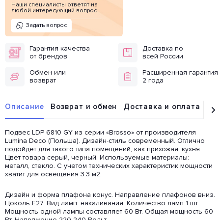
Наши специалисты ответят на
любой интересующий вопрос
Задать вопрос
Гарантия качества
Доставка по
от брендов
всей России
Обмен или
Расширенная гарантия
возврат
2 года
Описание
Возврат и обмен
Доставка и оплата
От
Подвес LDP 6810 GY из серии «Brosso» от производителя
Lumina Deco (Польша). Дизайн-стиль современный. Отлично
подойдет для такого типа помещений, как прихожая, кухня.
Цвет товара серый, черный. Используемые материалы:
металл, стекло. С учетом технических характеристик мощности
хватит для освещения 3.3 м2.
Дизайн и форма плафона конус. Направление плафонов вниз.
Цоколь E27. Вид ламп: накаливания. Количество ламп 1 шт.
Мощность одной лампы составляет 60 Вт. Общая мощность 60
Вт. Напряжение 220-240 Вольт.