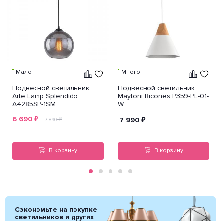
Мало
Много
Подвесной светильник
Подвесной светильник
Arte Lamp Splendido
Maytoni Bicones P359-PL-01-
A4285SP-1SM
W
6 690
₽
₽
7 990
₽
7 890
В корзину
В корзину
Сэкономьте на покупке
светильников и других