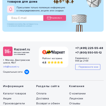
товаров для дома
Присылаем только полезную информацию
о спецпредложениях, акциях или скидках
Подписаться
Нажимая на кнопку Вы соглашаетесь
с политикой обработки данных
+7 (495) 225-55-48
Razsvet.ru
+7 (800) 550-55-12
Интернет-магазин
светильников
Ежедневно с
г. Москва, Дмитровское
9:00 до 21:00
шоссе, 46к1
info@razsvet.ru
Перезвоните мне
Социальные сети:
Информация
Разделы сайта
Компания
Каталог товаров
Оплата
О компании
Акции
Доставка
Лицензии
Производители
Возврат и обмен
Отзывы