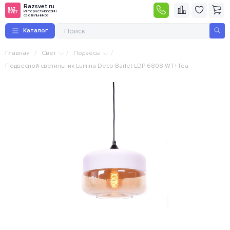
Razsvet.ru
Интернет-магазин
светильников
Каталог
/
/
/
Главная
Свет
Подвесы
Подвесной светильник Lumina Deco Barlet LDP 6808 WT+Tea