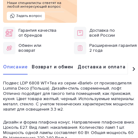
Наши специалисты ответят на
любой интересующий вопрос
Задать вопрос
Гарантия качества
Доставка по
от брендов
всей России
Обмен или
Расширенная гарантия
возврат
2 года
Описание
Возврат и обмен
Доставка и оплата
От
Подвес LDP 6808 WT+Tea из серии «Barlet» от производителя
Lumina Deco (Польша). Дизайн-стиль современный, лофт.
Отлично подойдет для такого типа помещений, как прихожая,
кухня. Цвет товара желтый, черный. Используемые материалы:
металл, стекло. С учетом технических характеристик мощности
хватит для освещения 3.3 м2.
Дизайн и форма плафона конус. Направление плафонов вниз.
Цоколь E27. Вид ламп: накаливания. Количество ламп 1 шт.
Мощность одной лампы составляет 60 Вт. Общая мощность 60
Вт. Напряжение 220-240 Вольт.