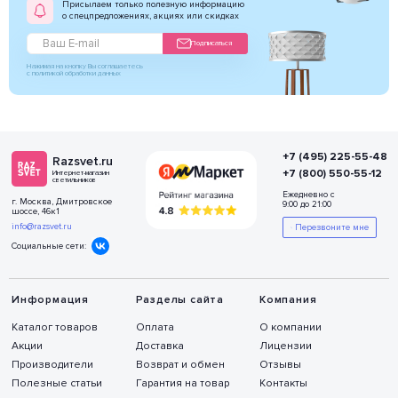
Присылаем только полезную информацию
о спецпредложениях, акциях или скидках
Подписаться
Нажимая на кнопку Вы соглашаетесь
с политикой обработки данных
+7 (495) 225-55-48
Razsvet.ru
+7 (800) 550-55-12
Интернет-магазин
светильников
Ежедневно с
г. Москва, Дмитровское
9:00 до 21:00
шоссе, 46к1
info@razsvet.ru
Перезвоните мне
Социальные сети:
Информация
Разделы сайта
Компания
Каталог товаров
Оплата
О компании
Акции
Доставка
Лицензии
Производители
Возврат и обмен
Отзывы
Полезные статьи
Гарантия на товар
Контакты