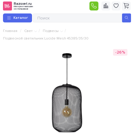
Razsvet.ru
Интернет-магазин
светильников
Каталог
/
/
/
Главная
Свет
Подвесы
Подвесной светильник Lucide Mesh 45385/35/30
-26%