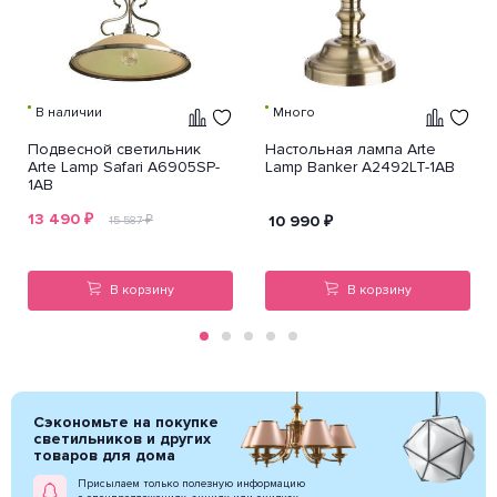
В наличии
Много
Подвесной светильник
Настольная лампа Arte
Arte Lamp Safari A6905SP-
Lamp Banker A2492LT-1AB
1AB
13 490
₽
₽
10 990
₽
15 587
В корзину
В корзину
Сэкономьте на покупке
светильников и других
товаров для дома
Присылаем только полезную информацию