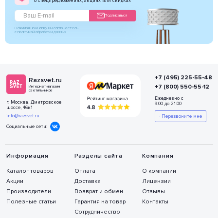
о спецпредложениях, акциях или скидках
Подписаться
Нажимая на кнопку Вы соглашаетесь
с политикой обработки данных
+7 (495) 225-55-48
Razsvet.ru
+7 (800) 550-55-12
Интернет-магазин
светильников
Ежедневно с
г. Москва, Дмитровское
9:00 до 21:00
шоссе, 46к1
info@razsvet.ru
Перезвоните мне
Социальные сети:
Информация
Разделы сайта
Компания
Каталог товаров
Оплата
О компании
Акции
Доставка
Лицензии
Производители
Возврат и обмен
Отзывы
Полезные статьи
Гарантия на товар
Контакты
Сотрудничество