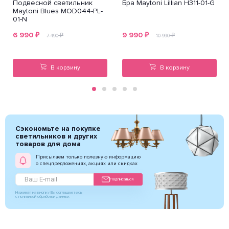
Подвесной светильник
Бра Maytoni Lillian H311-01-G
Maytoni Blues MOD044-PL-
01-N
6 990
₽
9 990
₽
₽
₽
7 490
10 990
В корзину
В корзину
Сэкономьте на покупке
светильников и других
товаров для дома
Присылаем только полезную информацию
о спецпредложениях, акциях или скидках
Подписаться
Нажимая на кнопку Вы соглашаетесь
с политикой обработки данных