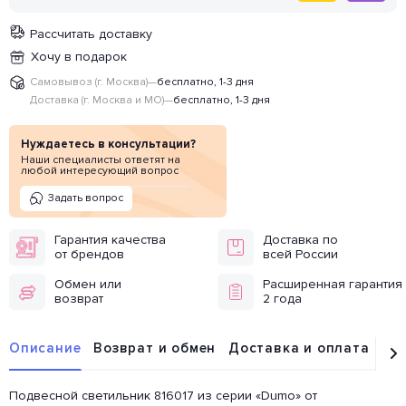
Рассчитать доставку
Хочу в подарок
Самовывоз (г. Москва)
—
бесплатно, 1-3 дня
Доставка (г. Москва и МО)
—
бесплатно, 1-3 дня
Нуждаетесь в консультации?
Наши специалисты ответят на
любой интересующий вопрос
Задать вопрос
Гарантия качества
Доставка по
от брендов
всей России
Обмен или
Расширенная гарантия
возврат
2 года
Описание
Возврат и обмен
Доставка и оплата
От
Подвесной светильник 816017 из серии «Dumo» от