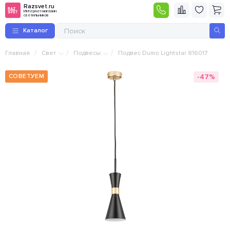
Razsvet.ru
Интернет-магазин
светильников
Каталог
/
/
/
Главная
Свет
Подвесы
Подвес Dumo Lightstar 816017
-47%
СОВЕТУЕМ