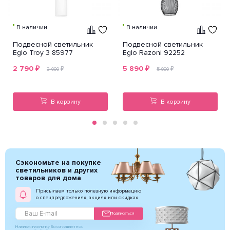
В наличии
В наличии
Подвесной светильник
Подвесной светильник
Eglo Troy 3 85977
Eglo Razoni 92252
2 790
₽
5 890
₽
₽
₽
3 090
5 990
В корзину
В корзину
Сэкономьте на покупке
светильников и других
товаров для дома
Присылаем только полезную информацию
о спецпредложениях, акциях или скидках
Подписаться
Нажимая на кнопку Вы соглашаетесь