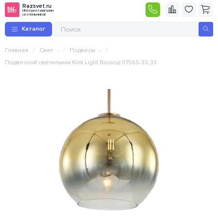
Razsvet.ru
Интернет-магазин
светильников
Каталог
/
/
/
Главная
Свет
Подвесы
Подвесной светильник Kink Light Восход 07565-30,33