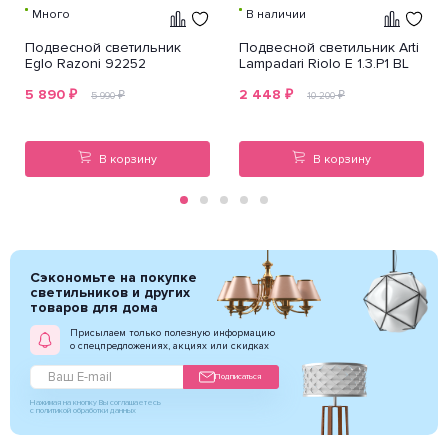
Много
В наличии
Подвесной светильник
Подвесной светильник Arti
Eglo Razoni 92252
Lampadari Riolo E 1.3.P1 BL
5 890
₽
2 448
₽
₽
₽
5 990
10 200
В корзину
В корзину
Сэкономьте на покупке
светильников и других
товаров для дома
Присылаем только полезную информацию
о спецпредложениях, акциях или скидках
Подписаться
Нажимая на кнопку Вы соглашаетесь
с политикой обработки данных