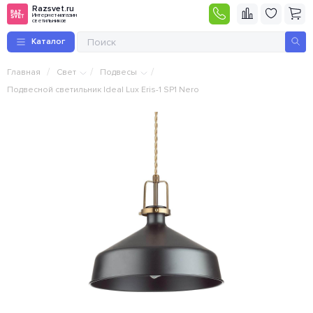
Razsvet.ru
Интернет-магазин
светильников
Каталог
/
/
/
Главная
Свет
Подвесы
Подвесной светильник Ideal Lux Eris-1 SP1 Nero