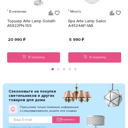
В наличии
Много
Торшер Arte Lamp Goliath
Бра Arte Lamp Sailor
A5822PN-1SS
A4524AP-1AB
20 990
₽
5 990
₽
В корзину
В корзину
Сэкономьте на покупке
светильников и других
товаров для дома
Присылаем только полезную информацию
о спецпредложениях, акциях или скидках
Подписаться
Нажимая на кнопку Вы соглашаетесь