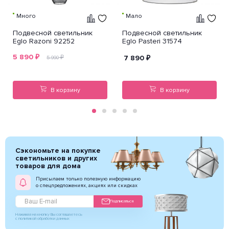
Много
Мало
Подвесной светильник
Подвесной светильник
Eglo Razoni 92252
Eglo Pasteri 31574
5 890
₽
₽
7 890
₽
5 990
В корзину
В корзину
Сэкономьте на покупке
светильников и других
товаров для дома
Присылаем только полезную информацию
о спецпредложениях, акциях или скидках
Подписаться
Нажимая на кнопку Вы соглашаетесь
с политикой обработки данных