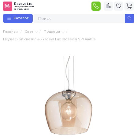
Razsvet.ru
Интернет-магазин
светильников
Каталог
/
/
/
Главная
Свет
Подвесы
Подвесной светильник Ideal Lux Blossom SP1 Ambra