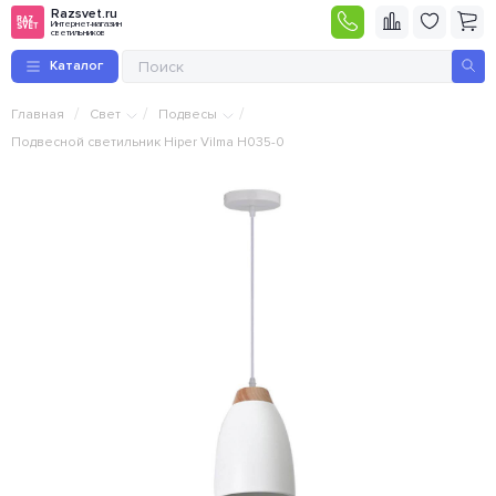
Razsvet.ru
Интернет-магазин
светильников
Каталог
/
/
/
Главная
Свет
Подвесы
Подвесной светильник Hiper Vilma H035-0