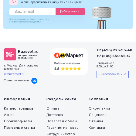
о спецпредложениях, акциях или скидках
Подписаться
Нажимая на кнопку Вы соглашаетесь
с политикой обработки данных
+7 (495) 225-55-48
Razsvet.ru
+7 (800) 550-55-12
Интернет-магазин
светильников
Ежедневно с
г. Москва, Дмитровское
9:00 до 21:00
шоссе, 46к1
info@razsvet.ru
Перезвоните мне
Социальные сети:
Информация
Разделы сайта
Компания
Каталог товаров
Оплата
О компании
Акции
Доставка
Лицензии
Производители
Возврат и обмен
Отзывы
Полезные статьи
Гарантия на товар
Контакты
Сотрудничество