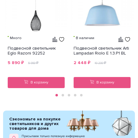
Много
В наличии
Подвесной светильник
Подвесной светильник Arti
Eglo Razoni 92252
Lampadari Riolo E 1.3.P1 BL
5 890
₽
2 448
₽
₽
₽
5 990
10 200
В корзину
В корзину
Сэкономьте на покупке
светильников и других
товаров для дома
Присылаем только полезную информацию