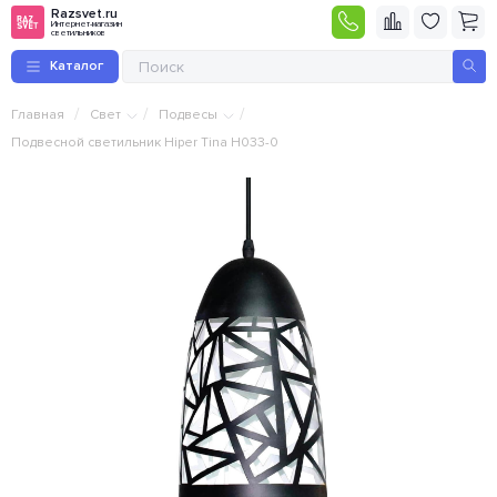
Razsvet.ru
Интернет-магазин
светильников
Каталог
/
/
/
Главная
Свет
Подвесы
Подвесной светильник Hiper Tina H033-0