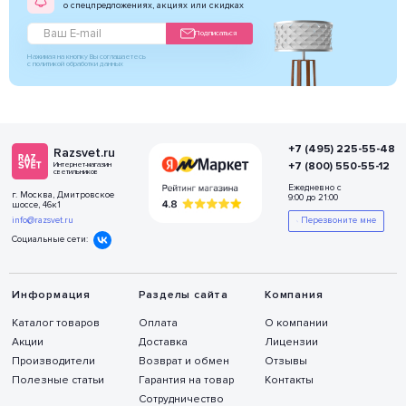
о спецпредложениях, акциях или скидках
Подписаться
Нажимая на кнопку Вы соглашаетесь
с политикой обработки данных
+7 (495) 225-55-48
Razsvet.ru
+7 (800) 550-55-12
Интернет-магазин
светильников
Ежедневно с
г. Москва, Дмитровское
9:00 до 21:00
шоссе, 46к1
info@razsvet.ru
Перезвоните мне
Социальные сети:
Информация
Разделы сайта
Компания
Каталог товаров
Оплата
О компании
Акции
Доставка
Лицензии
Производители
Возврат и обмен
Отзывы
Полезные статьи
Гарантия на товар
Контакты
Сотрудничество