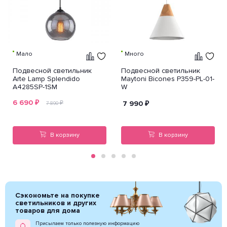
Мало
Много
Подвесной светильник
Подвесной светильник
Arte Lamp Splendido
Maytoni Bicones P359-PL-01-
A4285SP-1SM
W
6 690
₽
₽
7 990
₽
7 890
В корзину
В корзину
Сэкономьте на покупке
светильников и других
товаров для дома
Присылаем только полезную информацию