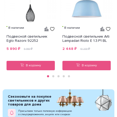
В наличии
В наличии
Подвесной светильник
Подвесной светильник Arti
Eglo Razoni 92252
Lampadari Riolo E 1.3.P1 BL
5 890
₽
2 448
₽
₽
₽
5 990
10 200
В корзину
В корзину
Сэкономьте на покупке
светильников и других
товаров для дома
Присылаем только полезную информацию
о спецпредложениях, акциях или скидках