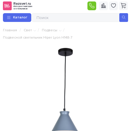
Razsvet.ru
Интернет-магазин
светильников
Каталог
/
/
/
Главная
Свет
Подвесы
Подвесной светильник Hiper Lyon H148-7