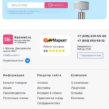
Подписаться
Нажимая на кнопку Вы соглашаетесь
с политикой обработки данных
+7 (495) 225-55-48
Razsvet.ru
+7 (800) 550-55-12
Интернет-магазин
светильников
Ежедневно с
г. Москва, Дмитровское
9:00 до 21:00
шоссе, 46к1
info@razsvet.ru
Перезвоните мне
Социальные сети:
Информация
Разделы сайта
Компания
Каталог товаров
Оплата
О компании
Акции
Доставка
Лицензии
Производители
Возврат и обмен
Отзывы
Полезные статьи
Гарантия на товар
Контакты
Сотрудничество