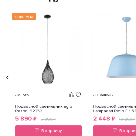
классификации способов
защиты внешней оболочки
устройства от попадания внутрь
нежелательных объектов и
СОВЕТУЕМ
доступа к незащищенным
частям девайса.
Много
В наличии
e
Подвесной светильник Eglo
Подвесной светильни
Razoni 92252
Lampadari Riolo E 1.3.
5 890
2 448
₽
₽
5 990
10 200
₽
₽
В корзину
В корзи