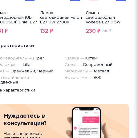
мпа
Лампа
Лампа
Ла
етодиодная (UL-
светодиодная Feron
светодиодная
све
006504) Uniel E27
E27 9W 2700K
Voltega E27 6,5W
000
 4000K матовая
Матовая LB-1009
4000K прозрачная
10
51
132
230
17
₽
₽
₽
D-A60-
38026
VG10-G45E27cold9W-
240 ₽
LE
/4000K/E27/FR/RA95
F 7139
10
K01WH
PL
арактеристики
оизводитель
—
Hiper
Страна
—
Китай
ллекция
—
Lille
Стиль
—
Современный
ет
—
Оранжевый, Черный
Материалы
—
Металл
п светильника
—
Высота, мм
—
900
двесные
е характеристики
Нуждаетесь в
консультации?
Наши специалисты