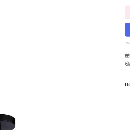
Наш
П