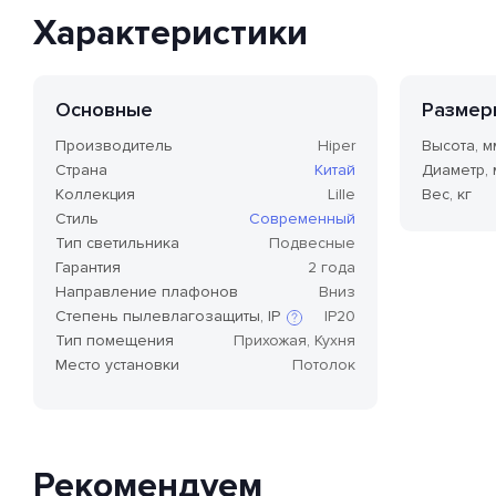
Характеристики
Основные
Размер
Производитель
Hiper
Высота, м
Страна
Китай
Диаметр,
Коллекция
Lille
Вес, кг
Стиль
Современный
Тип светильника
Подвесные
Гарантия
2 года
Направление плафонов
Вниз
Степень пылевлагозащиты, IP
IP20
Тип помещения
Прихожая, Кухня
Место установки
Потолок
Степень защиты по стандарту IP,
или степень защиты оболочки
по классификации Ingress
Protection Code (дословно —
«код защиты от
проникновения»), — это
Рекомендуем
международный стандарт