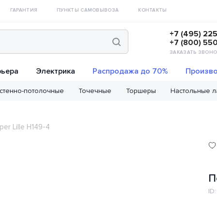
ГАРАНТИЯ
ПУНКТЫ САМОВЫВОЗА
КОНТАКТЫ
+7 (495) 22
+7 (800) 55
ЗАКАЗАТЬ ЗВОНО
рьера
Электрика
Распродажа до 70%
Произво
стенно-потолочные
Точечные
Торшеры
Настольные 
er Lille H149-4
П
ID: