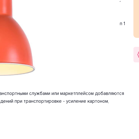
 оранжевый, черный. Используемые материалы: металл. С
вещения 3.3 м2.
. Цоколь E27. Вид ламп: накаливания. Количество ламп 1
сть 60 Вт. Напряжение 220-240 Вольт.
арантия на товар 2 года.
ию. Детали, необходимые для сборки товара.
транспортными службами или маркетплейсом добавляются
дений при транспортировке - усиление картоном,