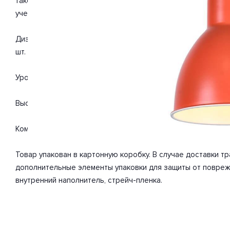
такого типа помещений, как прихожая, кухня. Цвет товара
учетом технических характеристик мощности хватит для ос
Дизайн и форма плафона конус. Направление плафонов вниз
шт. Мощность одной лампы составляет 60 Вт. Общая мощно
Уровень защищенности от влаги и пыли IP20. Расширенная г
Высота 900 мм. Диаметр 160 мм. Вес товара 0.72 кг.
Комплектация: Подвес. Инструкция по сборке/использован
Товар упакован в картонную коробку. В случае доставки 
дополнительные элементы упаковки для защиты от повреж
внутренний наполнитель, стрейч-пленка.