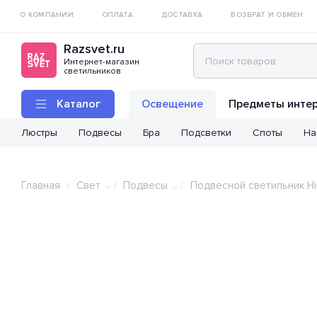
О КОМПАНИИ
ОПЛАТА
ДОСТАВКА
ВОЗВРАТ И ОБМЕН
Razsvet.ru
Интернет-магазин
светильников
Каталог
Освещение
Предметы инте
Люстры
Подвесы
Бра
Подсветки
Споты
На
Главная
Свет
Подвесы
Подвесной светильник Hip
/
/
/