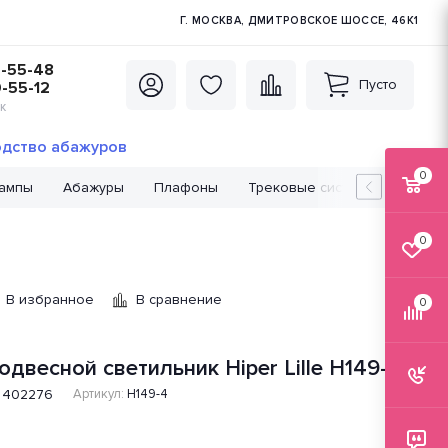
Г. МОСКВА, ДМИТРОВСКОЕ ШОССЕ, 46К1
5-55-48
Пусто
0-55-12
К
дство абажуров
0
лампы
Абажуры
Плафоны
Трековые системы
Лампо
0
В избранное
В сравнение
0
одвесной светильник Hiper Lille H149-4
402276
Артикул:
H149-4