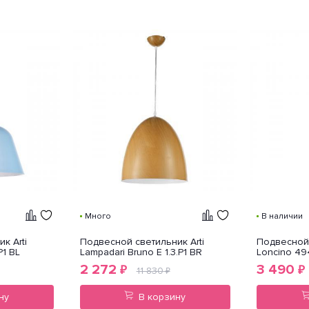
Много
В наличии
к Arti
Подвесной светильник Arti
Подвесной 
P1 BL
Lampadari Bruno E 1.3.P1 BR
Loncino 4
2 272
3 490
₽
₽
11 830
₽
ну
В корзину