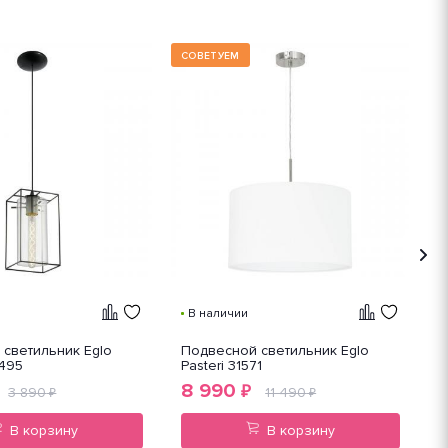
СОВЕТУЕМ
В наличии
светильник Eglo
Подвесной светильник Eglo
П
9495
Pasteri 31571
M
8 990
2
₽
3 890
11 490
₽
₽
В корзину
В корзину