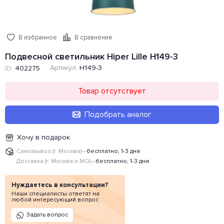
В избранное
В сравнение
Подвесной светильник Hiper Lille H149-3
Артикул:
H149-3
ID:
402275
Товар отсутствует
Подобрать аналог
Хочу в подарок
Самовывоз (г. Москва)
—
бесплатно, 1-3 дня
Доставка (г. Москва и МО)
—
бесплатно, 1-3 дня
Нуждаетесь в консультации?
Наши специалисты ответят на
любой интересующий вопрос
Задать вопрос