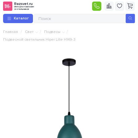
Razsvet.ru
Интернет-магазин
светильников
Каталог
/
/
/
Главная
Свет
Подвесы
Подвесной светильник Hiper Lille H149-3