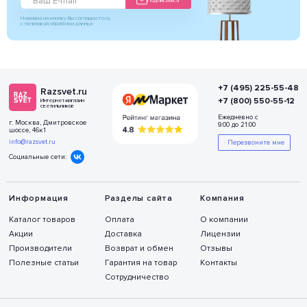
Подписаться
Нажимая на кнопку Вы соглашаетесь
с политикой обработки данных
+7 (495) 225-55-48
Razsvet.ru
+7 (800) 550-55-12
Интернет-магазин
светильников
Ежедневно с
г. Москва, Дмитровское
9:00 до 21:00
шоссе, 46к1
info@razsvet.ru
Перезвоните мне
Социальные сети:
Информация
Разделы сайта
Компания
Каталог товаров
Оплата
О компании
Акции
Доставка
Лицензии
Производители
Возврат и обмен
Отзывы
Полезные статьи
Гарантия на товар
Контакты
Сотрудничество