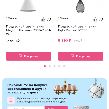
Много
Много
Подвесной светильник
Подвесной светильник
Maytoni Bicones P359-PL-01-
Eglo Razoni 92252
W
5 890
₽
7 990
₽
₽
5 990
В корзину
В корзину
Сэкономьте на покупке
светильников и других
товаров для дома
Присылаем только полезную информацию
о спецпредложениях, акциях или скидках