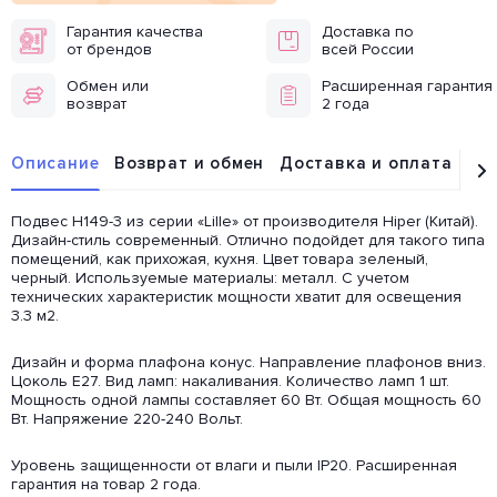
Гарантия качества
Доставка по
от брендов
всей России
Обмен или
Расширенная гарантия
возврат
2 года
Описание
Возврат и обмен
Доставка и оплата
От
Подвес H149-3 из серии «Lille» от производителя Hiper (Китай).
Дизайн-стиль современный. Отлично подойдет для такого типа
помещений, как прихожая, кухня. Цвет товара зеленый,
черный. Используемые материалы: металл. С учетом
технических характеристик мощности хватит для освещения
3.3 м2.
Дизайн и форма плафона конус. Направление плафонов вниз.
Цоколь E27. Вид ламп: накаливания. Количество ламп 1 шт.
Мощность одной лампы составляет 60 Вт. Общая мощность 60
Вт. Напряжение 220-240 Вольт.
Уровень защищенности от влаги и пыли IP20. Расширенная
гарантия на товар 2 года.