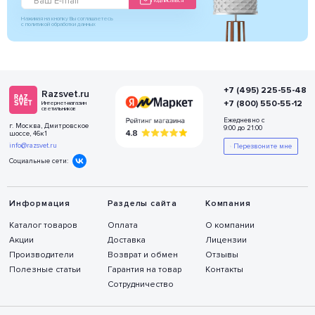
Подписаться
Нажимая на кнопку Вы соглашаетесь
с политикой обработки данных
+7 (495) 225-55-48
Razsvet.ru
+7 (800) 550-55-12
Интернет-магазин
светильников
Ежедневно с
г. Москва, Дмитровское
9:00 до 21:00
шоссе, 46к1
info@razsvet.ru
Перезвоните мне
Социальные сети:
Информация
Разделы сайта
Компания
Каталог товаров
Оплата
О компании
Акции
Доставка
Лицензии
Производители
Возврат и обмен
Отзывы
Полезные статьи
Гарантия на товар
Контакты
Сотрудничество