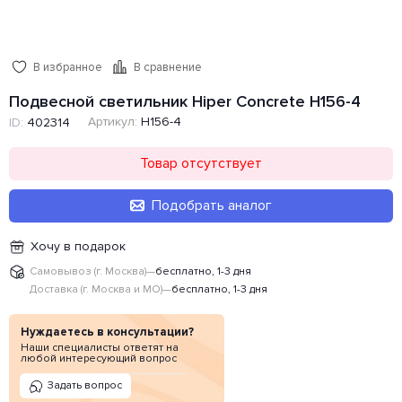
В избранное
В сравнение
Подвесной светильник Hiper Concrete H156-4
Артикул:
H156-4
ID:
402314
Товар отсутствует
Подобрать аналог
Хочу в подарок
Самовывоз (г. Москва)
—
бесплатно, 1-3 дня
Доставка (г. Москва и МО)
—
бесплатно, 1-3 дня
Нуждаетесь в консультации?
Наши специалисты ответят на
любой интересующий вопрос
Задать вопрос