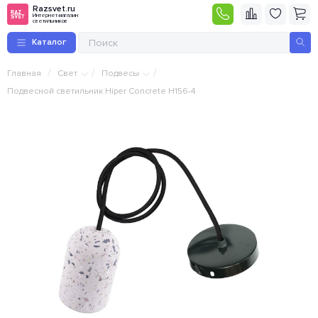
Razsvet.ru
Интернет-магазин
светильников
Каталог
/
/
/
Главная
Свет
Подвесы
Подвесной светильник Hiper Concrete H156-4