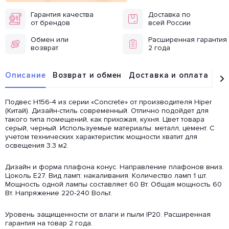
Гарантия качества
Доставка по
от брендов
всей России
Обмен или
Расширенная гарантия
возврат
2 года
Описание
Возврат и обмен
Доставка и оплата
От
Подвес H156-4 из серии «Concrete» от производителя Hiper
(Китай). Дизайн-стиль современный. Отлично подойдет для
такого типа помещений, как прихожая, кухня. Цвет товара
серый, черный. Используемые материалы: металл, цемент. С
учетом технических характеристик мощности хватит для
освещения 3.3 м2.
Дизайн и форма плафона конус. Направление плафонов вниз.
Цоколь E27. Вид ламп: накаливания. Количество ламп 1 шт.
Мощность одной лампы составляет 60 Вт. Общая мощность 60
Вт. Напряжение 220-240 Вольт.
Уровень защищенности от влаги и пыли IP20. Расширенная
гарантия на товар 2 года.