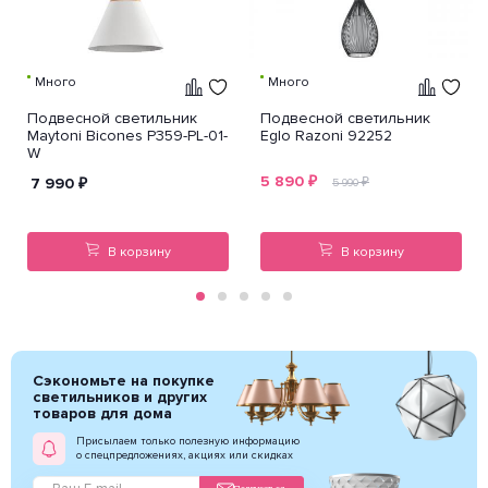
Много
Много
Подвесной светильник
Подвесной светильник
Maytoni Bicones P359-PL-01-
Eglo Razoni 92252
W
5 890
₽
7 990
₽
₽
5 990
В корзину
В корзину
Сэкономьте на покупке
светильников и других
товаров для дома
Присылаем только полезную информацию
о спецпредложениях, акциях или скидках