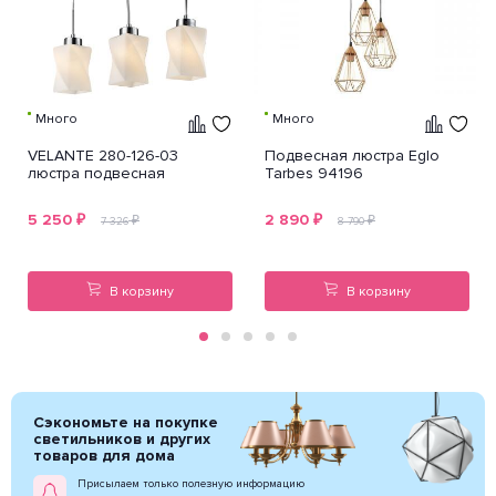
Много
Много
VELANTE 280-126-03
Подвесная люстра Eglo
люстра подвесная
Tarbes 94196
5 250
₽
2 890
₽
₽
₽
7 326
8 790
В корзину
В корзину
Сэкономьте на покупке
светильников и других
товаров для дома
Присылаем только полезную информацию