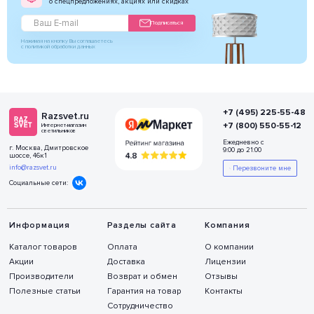
о спецпредложениях, акциях или скидках
Подписаться
Нажимая на кнопку Вы соглашаетесь
с политикой обработки данных
+7 (495) 225-55-48
Razsvet.ru
+7 (800) 550-55-12
Интернет-магазин
светильников
Ежедневно с
г. Москва, Дмитровское
9:00 до 21:00
шоссе, 46к1
info@razsvet.ru
Перезвоните мне
Социальные сети:
Информация
Разделы сайта
Компания
Каталог товаров
Оплата
О компании
Акции
Доставка
Лицензии
Производители
Возврат и обмен
Отзывы
Полезные статьи
Гарантия на товар
Контакты
Сотрудничество