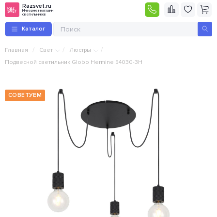
Razsvet.ru
Интернет-магазин
светильников
Каталог
/
/
/
Главная
Свет
Люстры
Подвесной светильник Globo Hermine 54030-3H
СОВЕТУЕМ