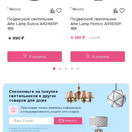
Много
Много
Подвесной светильник
Подвесной светильник
Arte Lamp Eurica A4248SP-
Arte Lamp Ferrico A9183SP-
1BK
1BK
9 190
₽
4 990
₽
₽
11 037
В корзину
В корзину
Сэкономьте на покупке
светильников и других
товаров для дома
Присылаем только полезную информацию
о спецпредложениях, акциях или скидках
Подписаться
Нажимая на кнопку Вы соглашаетесь
с политикой обработки данных