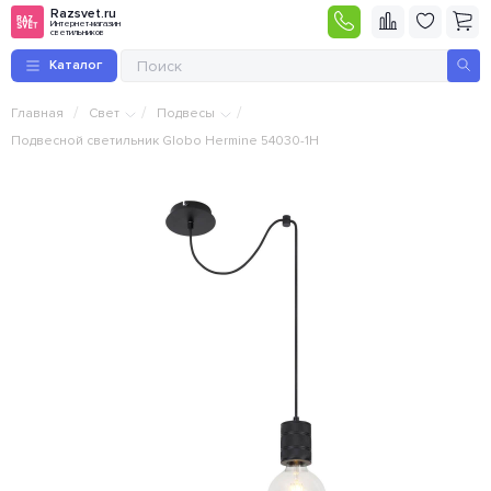
Razsvet.ru
Интернет-магазин
светильников
Каталог
/
/
/
Главная
Свет
Подвесы
Подвесной светильник Globo Hermine 54030-1H