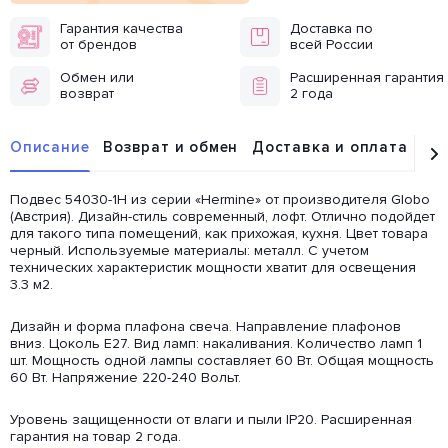
Гарантия качества
Доставка по
от брендов
всей России
Обмен или
Расширенная гарантия
возврат
2 года
Описание
Возврат и обмен
Доставка и оплата
От
Подвес 54030-1H из серии «Hermine» от производителя Globo
(Австрия). Дизайн-стиль современный, лофт. Отлично подойдет
для такого типа помещений, как прихожая, кухня. Цвет товара
черный. Используемые материалы: металл. С учетом
технических характеристик мощности хватит для освещения
3.3 м2.
Дизайн и форма плафона свеча. Направление плафонов
вниз. Цоколь E27. Вид ламп: накаливания. Количество ламп 1
шт. Мощность одной лампы составляет 60 Вт. Общая мощность
60 Вт. Напряжение 220-240 Вольт.
Уровень защищенности от влаги и пыли IP20. Расширенная
гарантия на товар 2 года.