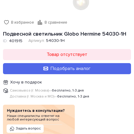
В избранное
В сравнение
Подвесной светильник Globo Hermine 54030-1H
Артикул:
54030-1H
ID:
401915
Товар отсутствует
Подобрать аналог
Хочу в подарок
Самовывоз (г. Москва)
—
бесплатно, 1-3 дня
Доставка (г. Москва и МО)
—
бесплатно, 1-3 дня
Нуждаетесь в консультации?
Наши специалисты ответят на
любой интересующий вопрос
Задать вопрос