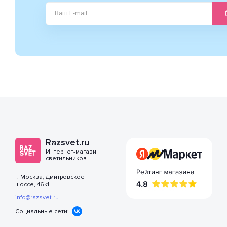
Razsvet.ru
Интернет-магазин
светильников
г. Москва, Дмитровское
шоссе, 46к1
info@razsvet.ru
Социальные сети: