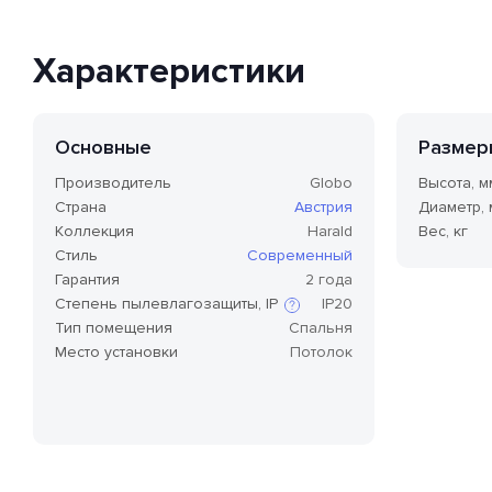
Характеристики
Основные
Размер
Производитель
Globo
Высота, м
Страна
Австрия
Диаметр,
Коллекция
Harald
Вес, кг
Стиль
Современный
Гарантия
2 года
Степень пылевлагозащиты, IP
IP20
Тип помещения
Спальня
Место установки
Потолок
Степень защиты по стандарту IP,
или степень защиты оболочки
по классификации Ingress
Protection Code (дословно —
«код защиты от
проникновения»), — это
международный стандарт