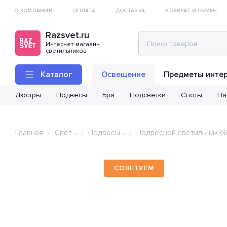
О КОМПАНИИ
ОПЛАТА
ДОСТАВКА
ВОЗВРАТ И ОБМЕН
Razsvet.ru
Интернет-магазин
светильников
Каталог
Освещение
Предметы инте
Люстры
Подвесы
Бра
Подсветки
Споты
На
Главная
Свет
Подвесы
Подвесной светильник Gl
/
/
/
СОВЕТУЕМ