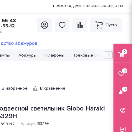
Г. МОСКВА, ДМИТРОВСКОЕ ШОССЕ, 46К1
5-55-48
Пусто
0-55-12
К
дство абажуров
0
лампы
Абажуры
Плафоны
Трековые системы
Лампо
0
В избранное
В сравнение
0
одвесной светильник Globo Harald
5329H
399147
Артикул:
15329H