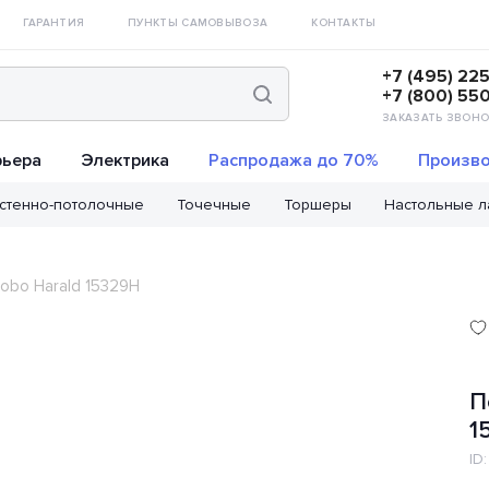
ГАРАНТИЯ
ПУНКТЫ САМОВЫВОЗА
КОНТАКТЫ
+7 (495) 22
+7 (800) 55
ЗАКАЗАТЬ ЗВОНО
рьера
Электрика
Распродажа до 70%
Произво
стенно-потолочные
Точечные
Торшеры
Настольные 
obo Harald 15329H
П
1
ID: