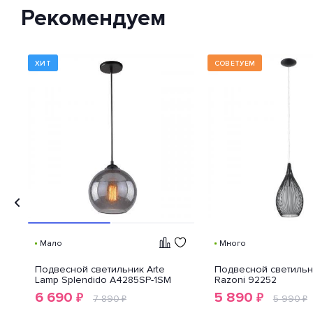
классификации способов
Рекомендуем
защиты внешней оболочки
устройства от попадания внутрь
нежелательных объектов и
доступа к незащищенным
частям девайса.
ХИТ
СОВЕТУЕМ
Мало
Много
Подвесной светильник Arte
Подвесной светильн
Lamp Splendido A4285SP-1SM
Razoni 92252
6 690
5 890
₽
₽
7 890
5 990
₽
₽