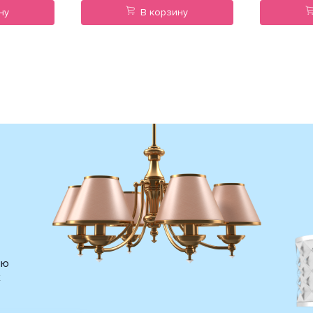
ну
В корзину
ию
х