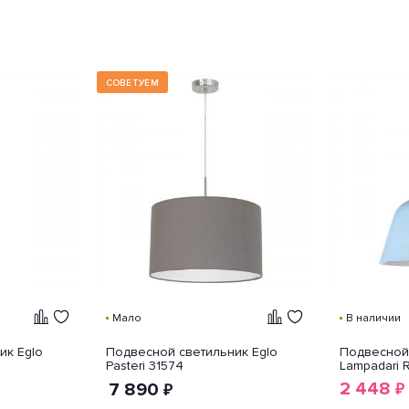
СОВЕТУЕМ
Мало
В наличии
ик Eglo
Подвесной светильник Eglo
Подвесной 
Pasteri 31574
Lampadari Ri
2 448
7 890
₽
₽