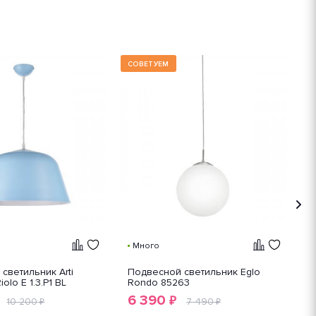
СОВЕТУЕМ
Много
светильник Arti
Подвесной светильник Eglo
П
olo E 1.3.P1 BL
Rondo 85263
L
6 390
₽
10 200
7 490
₽
₽