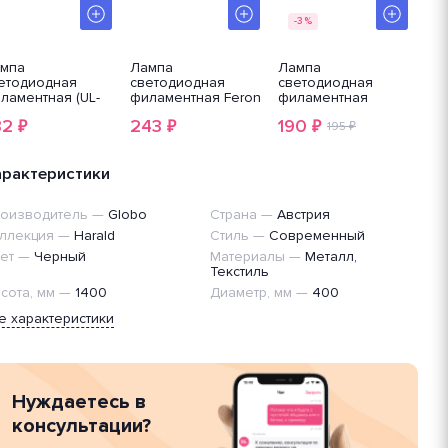
-3%
мпа
Лампа
Лампа
Ла
етодиодная
светодиодная
светодиодная
све
ламентная (UL-
филаментная Feron
филаментная
000
005849) Uniel E27
LB-613 38239
Voltega E27 6W
10
32
243
190
3
₽
₽
₽
W 3000K
4000К прозрачная
195 ₽
LE
озрачная LED-
VG10-G1E27cold6W-F
10W
0-
7024
24
W/3000K/E27/CL
арактеристики
S02WH
оизводитель
—
Globo
Страна
—
Австрия
ллекция
—
Harald
Стиль
—
Современный
ет
—
Черный
Материалы
—
Металл,
Текстиль
сота, мм
—
1400
Диаметр, мм
—
400
е характеристики
Нуждаетесь в
консультации?