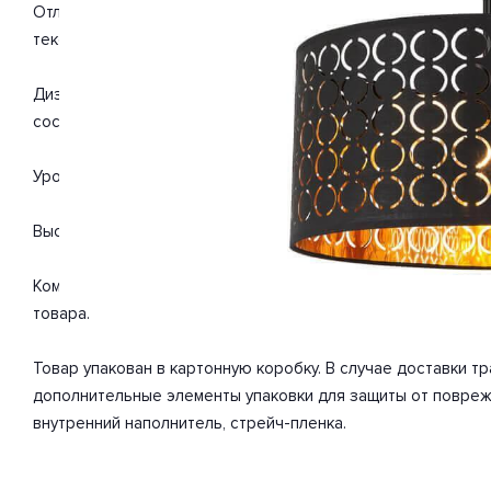
Отлично подойдет для такого типа помещений, как спальня
текстиль. С учетом технических характеристик мощности хв
Дизайн и форма плафона цилиндр. Цоколь E27. Вид ламп: н
составляет 60 Вт. Общая мощность 60 Вт. Напряжение 220
Уровень защищенности от влаги и пыли IP20. Расширенная г
Высота 1400 мм. Диаметр 400 мм. Вес товара 1.44 кг.
Комплектация: Подвесной светильник. Инструкция по сбор
товара.
Товар упакован в картонную коробку. В случае доставки 
дополнительные элементы упаковки для защиты от повреж
внутренний наполнитель, стрейч-пленка.