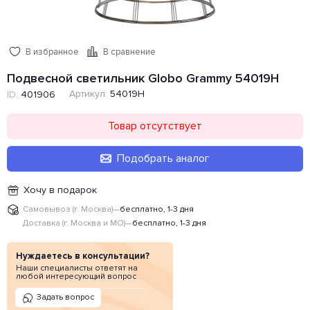
В избранное
В сравнение
Подвесной светильник Globo Grammy 54019H
Артикул:
54019H
ID:
401906
Товар отсутствует
Подобрать аналог
Хочу в подарок
Самовывоз (г. Москва)
—
бесплатно, 1-3 дня
Доставка (г. Москва и МО)
—
бесплатно, 1-3 дня
Нуждаетесь в консультации?
Наши специалисты ответят на
любой интересующий вопрос
Задать вопрос