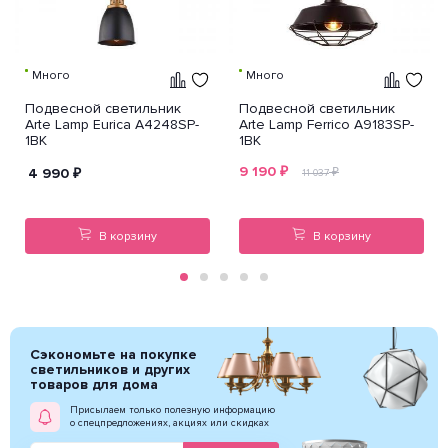
Много
Много
Подвесной светильник
Подвесной светильник
Arte Lamp Eurica A4248SP-
Arte Lamp Ferrico A9183SP-
1BK
1BK
9 190
₽
4 990
₽
₽
11 037
В корзину
В корзину
Сэкономьте на покупке
светильников и других
товаров для дома
Присылаем только полезную информацию
о спецпредложениях, акциях или скидках