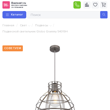
Razsvet.ru
Интернет-магазин
светильников
Каталог
/
/
/
Главная
Свет
Подвесы
Подвесной светильник Globo Grammy 54019H
СОВЕТУЕМ