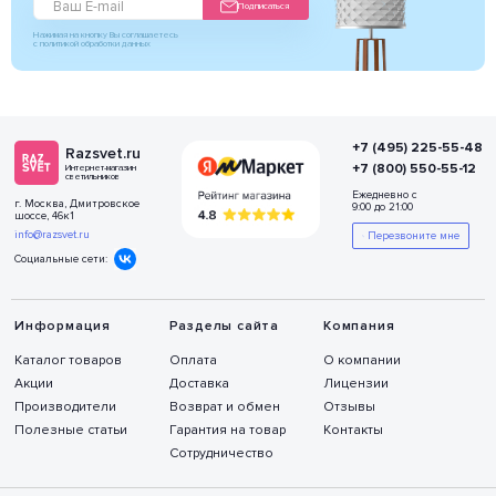
Подписаться
Нажимая на кнопку Вы соглашаетесь
с политикой обработки данных
+7 (495) 225-55-48
Razsvet.ru
+7 (800) 550-55-12
Интернет-магазин
светильников
Ежедневно с
г. Москва, Дмитровское
9:00 до 21:00
шоссе, 46к1
info@razsvet.ru
Перезвоните мне
Социальные сети:
Информация
Разделы сайта
Компания
Каталог товаров
Оплата
О компании
Акции
Доставка
Лицензии
Производители
Возврат и обмен
Отзывы
Полезные статьи
Гарантия на товар
Контакты
Сотрудничество