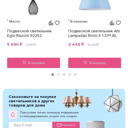
Много
В наличии
Подвесной светильник
Подвесной светильник Arti
Eglo Razoni 92252
Lampadari Riolo E 1.3.P1 BL
5 890
₽
2 448
₽
₽
₽
5 990
10 200
В корзину
В корзину
Сэкономьте на покупке
светильников и других
товаров для дома
Присылаем только полезную информацию
о спецпредложениях, акциях или скидках
Подписаться