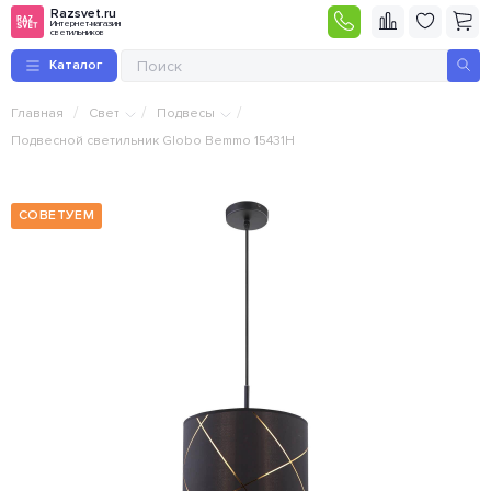
Razsvet.ru
Интернет-магазин
светильников
Каталог
/
/
/
Главная
Свет
Подвесы
Подвесной светильник Globo Bemmo 15431H
СОВЕТУЕМ