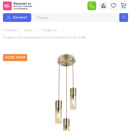
Razsvet.ru
Интернет-магазин
светильников
Каталог
/
/
/
Главная
Свет
Подвесы
Подвесной светильник Globo Annika 21000-3HM
СОВЕТУЕМ