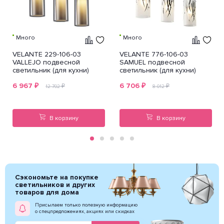
Много
Много
VELANTE 229-106-03
VELANTE 776-106-03
VALLEJO подвесной
SAMUEL подвесной
светильник (для кухни)
светильник (для кухни)
6 967
₽
6 706
₽
₽
₽
12 702
8 012
В корзину
В корзину
Сэкономьте на покупке
светильников и других
товаров для дома
Присылаем только полезную информацию
о спецпредложениях, акциях или скидках