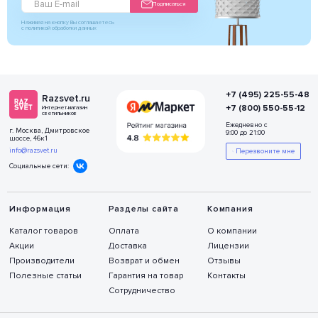
Подписаться
Нажимая на кнопку Вы соглашаетесь
с политикой обработки данных
+7 (495) 225-55-48
Razsvet.ru
+7 (800) 550-55-12
Интернет-магазин
светильников
Ежедневно с
г. Москва, Дмитровское
9:00 до 21:00
шоссе, 46к1
info@razsvet.ru
Перезвоните мне
Социальные сети:
Информация
Разделы сайта
Компания
Каталог товаров
Оплата
О компании
Акции
Доставка
Лицензии
Производители
Возврат и обмен
Отзывы
Полезные статьи
Гарантия на товар
Контакты
Сотрудничество