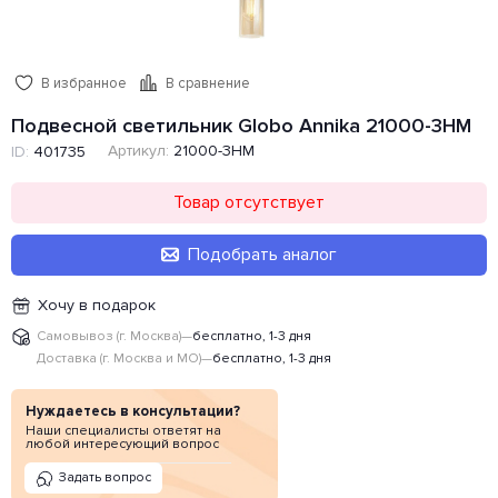
В избранное
В сравнение
Подвесной светильник Globo Annika 21000-3HM
Артикул:
21000-3HM
ID:
401735
Товар отсутствует
Подобрать аналог
Хочу в подарок
Самовывоз (г. Москва)
—
бесплатно, 1-3 дня
Доставка (г. Москва и МО)
—
бесплатно, 1-3 дня
Нуждаетесь в консультации?
Наши специалисты ответят на
любой интересующий вопрос
Задать вопрос