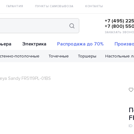
ГАРАНТИЯ
ПУНКТЫ САМОВЫВОЗА
КОНТАКТЫ
+7 (495) 22
+7 (800) 55
ЗАКАЗАТЬ ЗВОНО
рьера
Электрика
Распродажа до 70%
Произво
стенно-потолочные
Точечные
Торшеры
Настольные 
eya Sandy FR5119PL-01BS
П
F
ID: