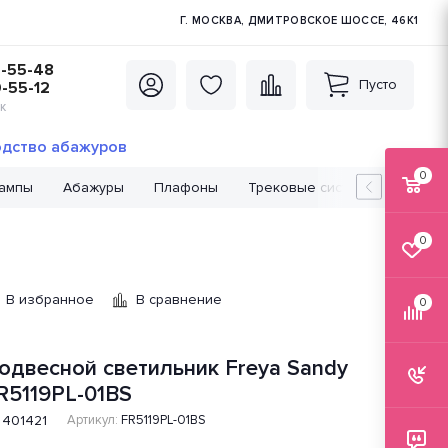
Г. МОСКВА, ДМИТРОВСКОЕ ШОССЕ, 46К1
5-55-48
Пусто
0-55-12
К
дство абажуров
0
лампы
Абажуры
Плафоны
Трековые системы
Лампо
0
В избранное
В сравнение
0
одвесной светильник Freya Sandy
R5119PL-01BS
401421
Артикул:
FR5119PL-01BS