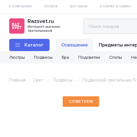
О КОМПАНИИ
ОПЛАТА
ДОСТАВКА
ВОЗВРАТ И ОБМЕН
Razsvet.ru
Интернет-магазин
светильников
Каталог
Освещение
Предметы инте
Люстры
Подвесы
Бра
Подсветки
Споты
На
Главная
Свет
Подвесы
Подвесной светильник Fr
/
/
/
СОВЕТУЕМ