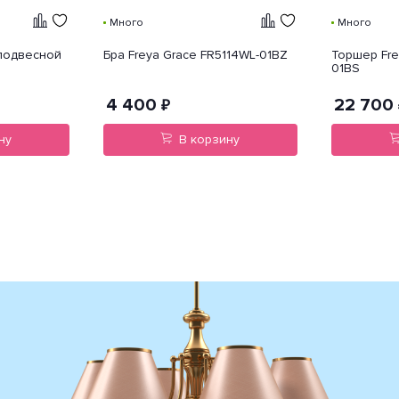
Много
Много
 подвесной
Бра Freya Grace FR5114WL-01BZ
Торшер Fre
01BS
4 400
22 700
₽
ну
В корзину