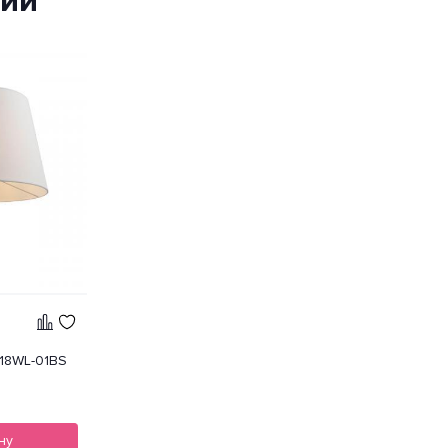
ции
118WL-01BS
ну