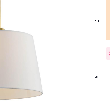
. Цвет товара белый, золотистый. Используемые
еристик мощности хватит для освещения 2.2 м2.
. Цоколь E27. Вид ламп: накаливания. Количество ламп 1
сть 40 Вт. Напряжение 220-240 Вольт.
арантия на товар 2 года.
ию. Детали, необходимые для сборки товара.
транспортными службами или маркетплейсом добавляются
дений при транспортировке - усиление картоном,