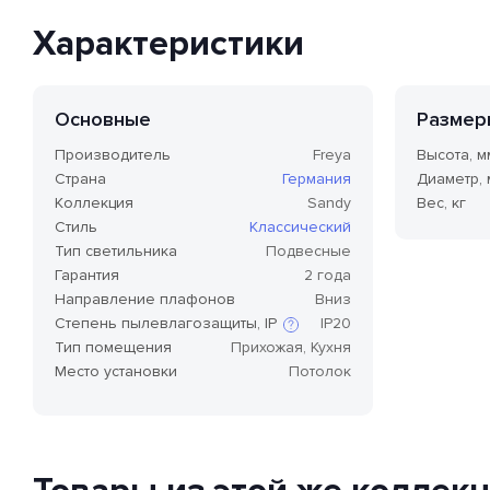
Характеристики
Основные
Размер
Производитель
Freya
Высота, м
Страна
Германия
Диаметр,
Коллекция
Sandy
Вес, кг
Стиль
Классический
Тип светильника
Подвесные
Гарантия
2 года
Направление плафонов
Вниз
Степень пылевлагозащиты, IP
IP20
Тип помещения
Прихожая, Кухня
Место установки
Потолок
Степень защиты по стандарту IP,
или степень защиты оболочки
по классификации Ingress
Protection Code (дословно —
«код защиты от
проникновения»), — это