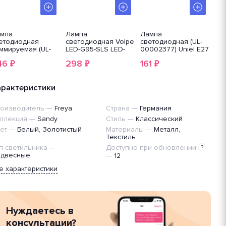
мпа
Лампа
Лампа
Ла
етодиодная
светодиодная Volpe
светодиодная (UL-
св
ммируемая (UL-
LED-G95-SLS LED-
00002377) Uniel E27
Vol
004297) Uniel E27
G95-
6W 3000K матовая
40
46
298
161
2
₽
₽
₽
 3000K матовая
12W/4000K/E27/FR/SLS
LED-G45-
VG
D-C37
6W/WW/E27/FR/MB
F 7
/3000K/E27/FR/DIM
PLM11WH
P01WH
арактеристики
оизводитель
—
Freya
Страна
—
Германия
ллекция
—
Sandy
Стиль
—
Классический
ет
—
Белый, Золотистый
Материалы
—
Металл,
Текстиль
п светильника
—
Доступно при обновлении
?
двесные
—
12
е характеристики
Нуждаетесь в
консультации?