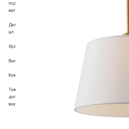
подойдет для такого типа помещений, как прихожая, кухня
материалы: металл, текстиль. С учетом технических характ
Дизайн и форма плафона конус. Направление плафонов вниз
шт. Мощность одной лампы составляет 40 Вт. Общая мощно
Уровень защищенности от влаги и пыли IP20. Расширенная г
Высота 460 мм. Диаметр 300 мм. Вес товара 1.24 кг.
Комплектация: Подвес. Инструкция по сборке/использован
Товар упакован в картонную коробку. В случае доставки 
дополнительные элементы упаковки для защиты от повреж
внутренний наполнитель, стрейч-пленка.