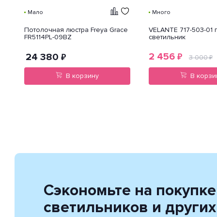
Мало
Много
ик
Потолочная люстра Freya Grace
VELANTE 717-503-01
FR5114PL-09BZ
светильник
2 456
24 380
₽
₽
3 000
₽
В корзину
В корзи
Сэкономьте на покупке
светильников и других