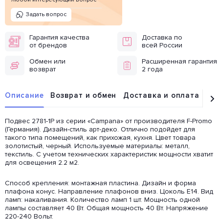
Задать вопрос
Гарантия качества
Доставка по
от брендов
всей России
Обмен или
Расширенная гарантия
возврат
2 года
Описание
Возврат и обмен
Доставка и оплата
От
Подвес 2781-1P из серии «Campana» от производителя F-Promo
(Германия). Дизайн-стиль арт-деко. Отлично подойдет для
такого типа помещений, как прихожая, кухня. Цвет товара
золотистый, черный. Используемые материалы: металл,
текстиль. С учетом технических характеристик мощности хватит
для освещения 2.2 м2.
Способ крепления: монтажная пластина. Дизайн и форма
плафона конус. Направление плафонов вниз. Цоколь E14. Вид
ламп: накаливания. Количество ламп 1 шт. Мощность одной
лампы составляет 40 Вт. Общая мощность 40 Вт. Напряжение
220-240 Вольт.