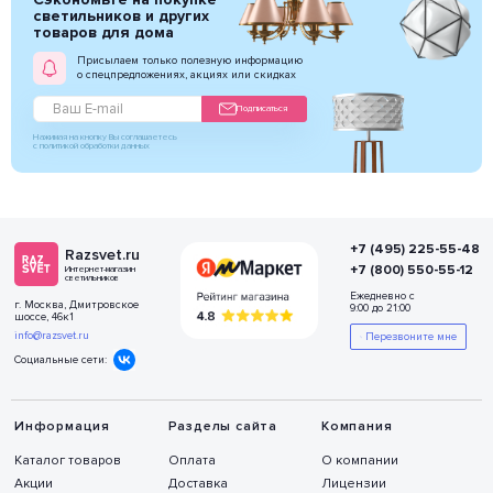
светильников и других
товаров для дома
Присылаем только полезную информацию
о спецпредложениях, акциях или скидках
Подписаться
Нажимая на кнопку Вы соглашаетесь
с политикой обработки данных
+7 (495) 225-55-48
Razsvet.ru
+7 (800) 550-55-12
Интернет-магазин
светильников
Ежедневно с
г. Москва, Дмитровское
9:00 до 21:00
шоссе, 46к1
info@razsvet.ru
Перезвоните мне
Социальные сети:
Информация
Разделы сайта
Компания
Каталог товаров
Оплата
О компании
Акции
Доставка
Лицензии