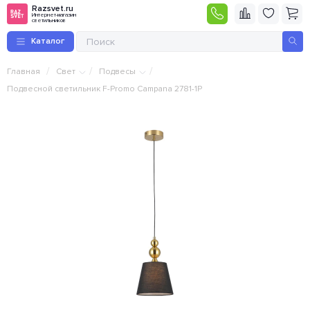
Razsvet.ru
Интернет-магазин
светильников
Каталог
/
/
/
Главная
Свет
Подвесы
Подвесной светильник F-Promo Campana 2781-1P