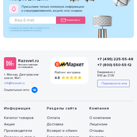
Присылаем только полезную информацию
о спецпредложениях, акциях или скидках
Подписаться
Нажимая на кнопку Вы соглашаетесь
с политикой обработки данных
+7 (495) 225-55-48
Razsvet.ru
+7 (800) 550-55-12
Интернет-магазин
светильников
Ежедневно с
г. Москва, Дмитровское
9:00 до 21:00
шоссе, 46к1
info@razsvet.ru
Перезвоните мне
Социальные сети:
Информация
Разделы сайта
Компания
Каталог товаров
Оплата
О компании
Акции
Доставка
Лицензии
Производители
Возврат и обмен
Отзывы