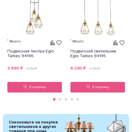
Много
Много
Подвесная люстра Eglo
Подвесной светильник
Tarbes 94196
Eglo Tarbes 94195
2 890
₽
6 290
₽
₽
₽
8 790
8 790
В корзину
В корзину
Сэкономьте на покупке
светильников и других
товаров для дома