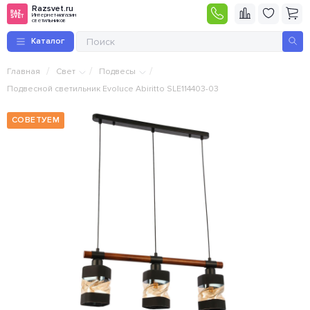
Razsvet.ru
Интернет-магазин
светильников
Каталог
/
/
/
Главная
Свет
Подвесы
Подвесной светильник Evoluce Abiritto SLE114403-03
СОВЕТУЕМ